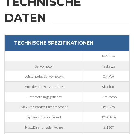
TECHNISCHE
DATEN
E-mail
Firma
TECHNISCHE SPEZIFIKATIONEN
B-Achse
Telefonnummer
Servomotor
Yaskawa
Leistung des Servomotors
0.4 kW
Stadt
Encoder des Servomotors
Absolute
Untersetzungsgetriebe
Sumitomo
Nation
Max. konstantes Drehmoment
350 Nm
Spitzen-Drehmoment
1030 Nm
Region
Max. Drehung der Achse
± 130°