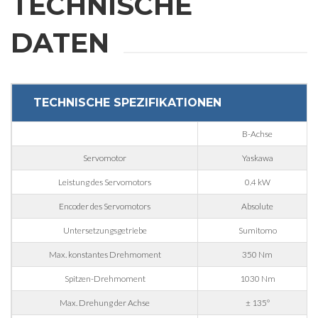
TECHNISCHE
DATEN
E-mail
Firma
TECHNISCHE SPEZIFIKATIONEN
B-Achse
Telefonnummer
Servomotor
Yaskawa
Leistung des Servomotors
0.4 kW
Stadt
Encoder des Servomotors
Absolute
Untersetzungsgetriebe
Sumitomo
Nation
Max. konstantes Drehmoment
350 Nm
Spitzen-Drehmoment
1030 Nm
Region
Max. Drehung der Achse
± 135°