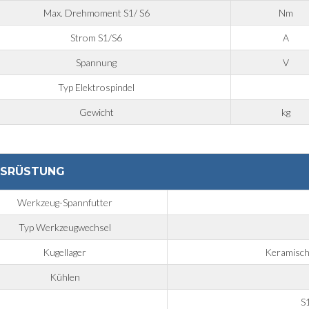
Max. Drehmoment S1/ S6
Nm
Strom S1/S6
A
Spannung
V
Typ Elektrospindel
Gewicht
kg
SRÜSTUNG
Werkzeug-Spannfutter
Typ Werkzeugwechsel
Kugellager
Keramische
Kühlen
S