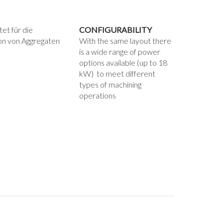
et für die
CONFIGURABILITY
ion von Aggregaten
With the same layout there
is a wide range of power
options available (up to 18
kW) to meet different
types of machining
operations