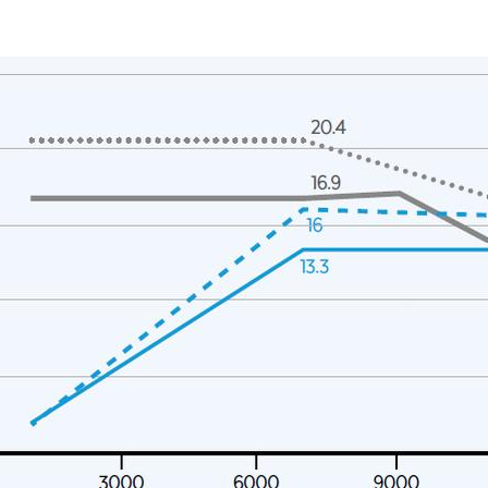
Nachricht
3 und Datenschutz-Grundverordnung 2016/679 sowie der geltenden Richtlinie
nschutzerklärung zu
.
Zwecken gemäß der
Datenschutzerklärung zu
.
rden, einschl. Unternehmen des Konzerns und/oder an Dritte außerhalb des Konzerns, 