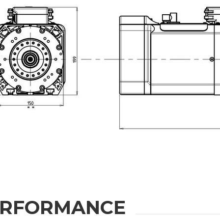
IONEN
u erhalten
Nachname
Telefonnummer
Region
ERFORMANCE