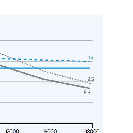
bspw. an Unternehmen der Branche für deren Marketingaktivitäten.