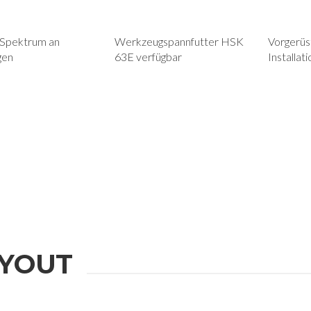
 Spektrum an
Werkzeugspannfutter HSK
Vorgerüst
gen
63E verfügbar
Installat
YOUT