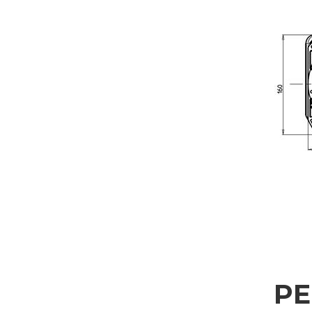
WEITERE INFORMAT
Bitte füllen Sie das Formular aus, um weitere Informationen z
Vorname
Firma
Nation
Interesse an
P