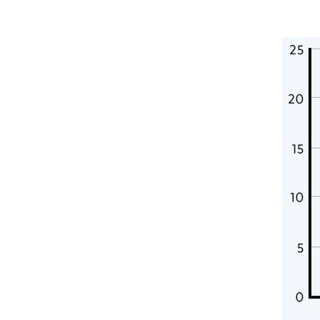
Bereich
Housing
Engraving
Aluminum processing
Die Verarbeitung personenbezogener Daten gemäß Rechtsverordnung Nr. 196/0
Metall Verarbeitung
Zustimmung DSGVO
Eisenbahn & Marine
Ich stimme der Verarbeitung meiner personenbezogenen Daten gemäß der
Date
Ich stimme zu
Luft- und Raumfahrt & Automobil
Zustimmung Marketing
Automotive
Ich stimme der Verarbeitung meiner personenbezogenen Daten zu Marketing-
Ich stimme zu
Marine
Zustimmung Drittparteien
Möbel
Ich stimme zu, dass meine personenbezogenen Daten an Dritte weitergegeben we
Ich stimme zu
* Ohne diese Zustimmung kann die Anfrage nicht bearbeitet werden.