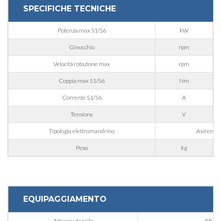
SPECIFICHE TECNICHE
Telefono
Potenza max S1/S6
kW
Città
Ginocchio
rpm
Velocità rotazione max
rpm
Coppia max S1/S6
Nm
Nazione
Corrente S1/S6
A
Tensione
V
Regione
Tipologia elettromandrino
Asincrono 
Peso
kg
CAP
Interesse
EQUIPAGGIAMENTO
Attacco utensile
ER40 