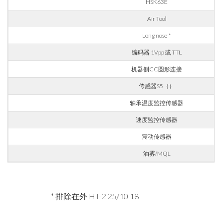
HSK63E
手机
Air Tool
Long nose *
编码器 1Vpp 或 TTL
城市
机器侧CC圆形连接
传感器S5（）
国家
轴承温度监控传感器
速度监控传感器
省份
震动传感器
油雾/MQL
邮编
* 排除在外 HT-2 25/10 18
利益