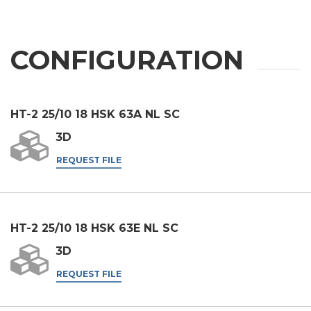
应用领域
外壳加工
CONFIGURATION
雕刻
铝材加工
HT-2 25/10 18 HSK 63A NL SC
信息
金属加工
3D
火车
REQUEST FILE
航空 & 汽车
汽车
根据第196/03号法令、第679/2016号通用数据保护条例
（GDPR）及适用法律处理个人数据。
船舶
HT-2 25/10 18 HSK 63E NL SC
GDPR* 授权
我在此同意按照隐私政策处理我的个人数据。
.
家具
3D
我同意
REQUEST FILE
营销授权
我在此同意按照隐私政策处理我的个人数据用于营销目