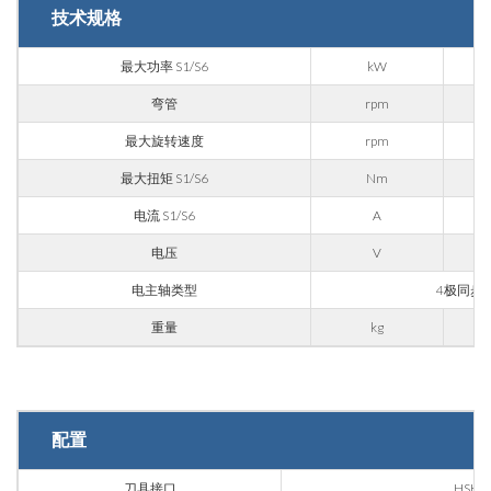
技术规格
最大功率 S1/S6
kW
弯管
rpm
最大旋转速度
rpm
最大扭矩 S1/S6
Nm
电流 S1/S6
A
电压
V
电主轴类型
4极同步
重量
kg
配置
刀具接口
HSK6