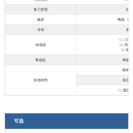
REQUEST
换刀类型
自动
INFORMATION
轴承
陶瓷 - 
冷却
液体
Fill out the online form to be contacted by a salesperson
S1 (刀具
传感器
S2 (夹钳
S3 (轴
名
释放缸
单效气
锥柄吹
姓
其他特性
加压迷
CC圆形
邮箱
可选
公司