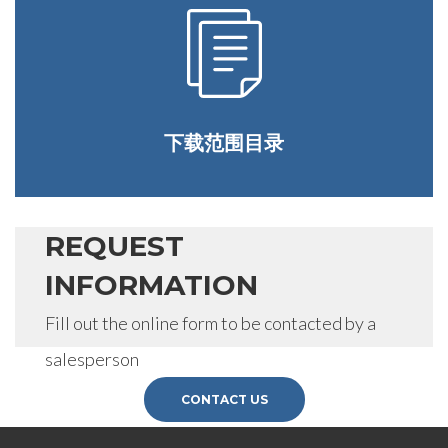
下载范围目录
REQUEST
INFORMATION
Fill out the online form to be contacted by a
salesperson
CONTACT US