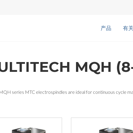
产品
有
ULTITECH MQH (8-
MQH series MTC electrospindles are ideal for continuous cycle m