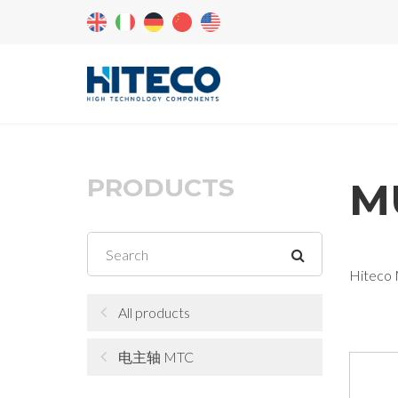
PRODUCTS
M
Hiteco 
All products
电主轴 MTC