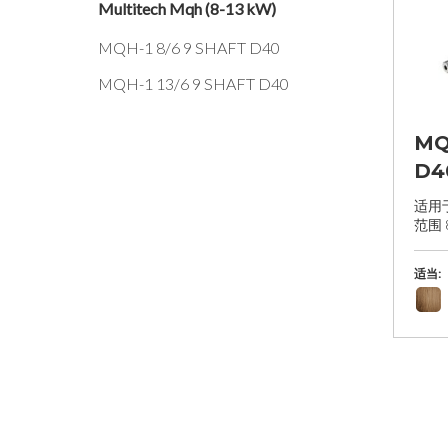
Multitech Mqh (8-13 kW)
MQH-1 8/6 9 SHAFT D40
MQH-1 13/6 9 SHAFT D40
MQ
D4
适用
范围 
适当: