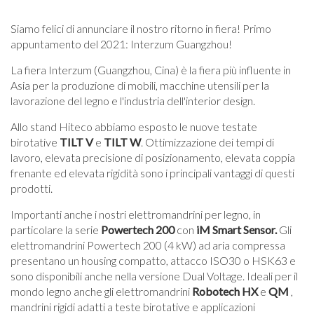
Siamo felici di annunciare il nostro ritorno in fiera! Primo
appuntamento del 2021: Interzum Guangzhou!
La fiera Interzum (Guangzhou, Cina) è la fiera più influente in
Asia per la produzione di mobili, macchine utensili per la
lavorazione del legno e l'industria dell'interior design.
Allo stand Hiteco abbiamo esposto le nuove testate
birotative
TILT V
e
TILT W
. Ottimizzazione dei tempi di
lavoro, elevata precisione di posizionamento, elevata coppia
frenante ed elevata rigidità sono i principali vantaggi di questi
prodotti.
Importanti anche i nostri elettromandrini per legno, in
particolare la serie
Powertech 200
con
iM Smart Sensor.
Gli
elettromandrini
Powertech 200 (4 kW) ad aria compressa
presentano un housing compatto, attacco ISO30 o HSK63 e
sono disponibili anche nella versione Dual Voltage. Ideali per il
mondo legno anche gli elettromandrini
Robotech HX
e
QM
,
mandrini rigidi adatti a teste birotative e applicazioni