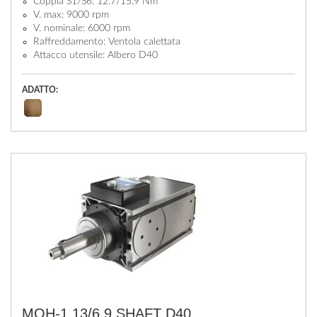
Coppia S1/S6: 12.7/15.9 Nm
V. max: 9000 rpm
V. nominale: 6000 rpm
Raffreddamento: Ventola calettata
Attacco utensile: Albero D40
ADATTO:
MQH-1 13/6 9 SHAFT D40