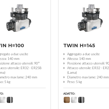
IN H=100
TWIN H=145
regato a due uscite
Aggregato a due uscite
tezza: 140 mm
Altezza: 140 mm
izione attacco utensili: 90°
Posizione attacco utensili: 9
tacco utensile: ER32 - ER25B
Attacco utensile: ER32 - ER
ama)
(Lama)
ametro max lame: 240 mm
Diametro max lame: 240 mm
o: 5 kg
Peso: 5 kg
TO:
ADATTO: