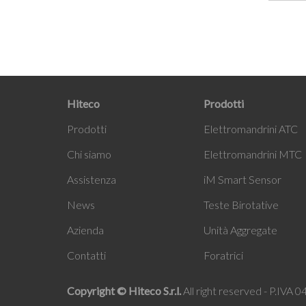
Hiteco
Prodotti
Prodotti
Elettromandrini ATC
Chi siamo
Elettromandrini MTC
Assistenza
i
M Smart Sensor
News
Teste Birotative
Azienda
Unità Aggregate
Contatti
Foratrici
Copyright © Hiteco S.r.l.
All right reserved - P.IVA