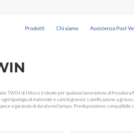
Prodotti
Chi siamo
Assistenza Post Ve
WIN
ato TWIN di Hiteco è ideale per qualsiasi lavorazione di fresatura/f
 ogni tipologia di materiale e carichi gravosi. Lubrificazione a grasso
nce e garanzia di durata nel tempo. Predisposizione compatibile con