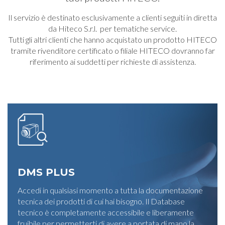
Il servizio è destinato esclusivamente a clienti seguiti in diretta
da Hiteco S.r.l. per tematiche service.
Tutti gli altri clienti che hanno acquistato un prodotto HITECO
tramite rivenditore certificato o filiale HITECO dovranno far
riferimento ai suddetti per richieste di assistenza.
DMS PLUS
Accedi in qualsiasi momento a tutta la documentazione
tecnica dei prodotti di cui hai bisogno. Il Database
tecnico è completamente accessibile e liberamente
fruibile per permetterti di avere a portata di mano la