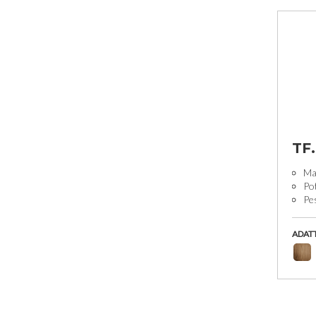
TF
Man
Po
Pe
ADAT