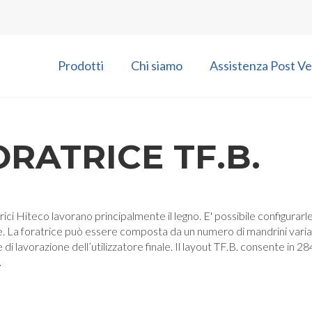
Prodotti
Chi siamo
Assistenza Post Ve
ORATRICE TF.B.
rici Hiteco lavorano principalmente il legno. E' possibile configurarl
. La foratrice può essere composta da un numero di mandrini variab
 di lavorazione dell’utilizzatore finale. Il layout TF.B. consente in 
.