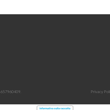
 04657960409.
Privacy Pol
Informativa sulla raccolta