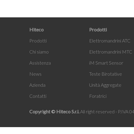
Hiteco
Prodotti
Prodotti
Elettromandrini ATC
Chi siamo
Elettromandrini MTC
Assistenza
i
M Smart Sensor
News
Teste Birotative
Azienda
Unità Aggregate
Contatti
Foratrici
Copyright © Hiteco S.r.l.
All right reserved - P.IVA