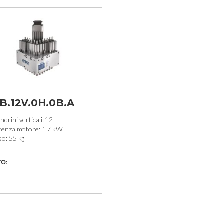
.B.12V.0H.0B.A
drini verticali: 12
tenza motore: 1.7 kW
so: 55 kg
TO: