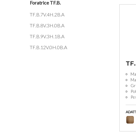
Foratrice TF.B.
TF.B.7V.4H.2B.A
TF.B.8V.3H.0B.A
TF.B.9V.3H.1B.A
TF.B.12V.0H.0B.A
TF
Man
Man
Gr
Po
Pe
ADAT