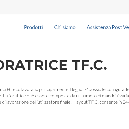
Prodotti
Chi siamo
Assistenza Post Ve
ORATRICE TF.C.
rici Hiteco lavorano principalmente il legno. E' possibile configurarl
. La foratrice può essere composta da un numero di mandrini variab
 di lavorazione dell’utilizzatore finale. Il layout TF.C. consente in 
.