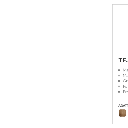
TF.
Man
Man
Gr
Po
Pe
ADAT