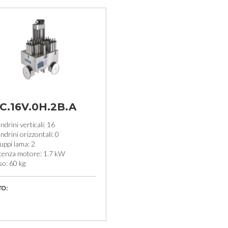
C.16V.0H.2B.A
drini verticali: 16
drini orizzontali: 0
uppi lama: 2
tenza motore: 1.7 kW
so: 60 kg
TO: