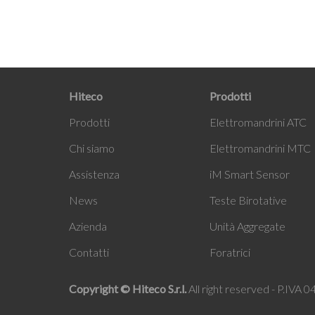
Hiteco
Prodotti
Prodotti
Elettromandrini ATC
Chi siamo
Elettromandrini MTC
Assistenza
i
M Smart Sensor
News
Teste Birotative
Azienda
Unità Aggregate
Contatti
Foratrici
Copyright © Hiteco S.r.l.
All right reserved - P.IVA