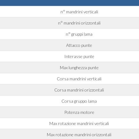
Messaggio
n° mandrini verticali
n° mandrini orizzontali
n° gruppi lama
Attacco punte
rmativa applicabile
Interasse punte
Max lunghezza punte
Corsa mandrini verticali
 da
Privacy Policy
.
Corsa mandrini orizzontali
Corsa gruppo lama
uppo e/o soggetti terzi esterni al gruppo, quali operatori del settore per le loro attività di
Potenza motore
a tua richiesta.
Max rotazione mandrini verticali
Max rotazione mandrini orizzontali