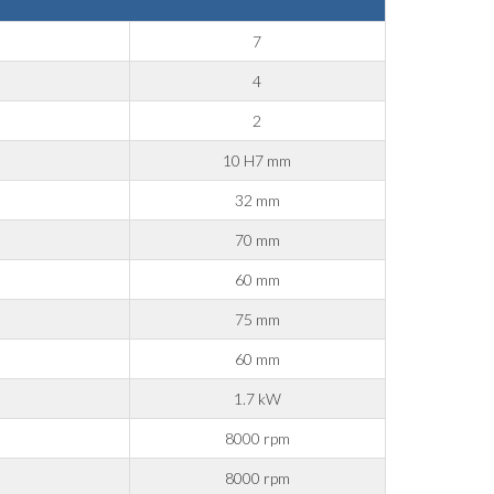
7
4
2
10 H7 mm
32 mm
70 mm
60 mm
75 mm
60 mm
 marketing.
1.7 kW
8000 rpm
8000 rpm