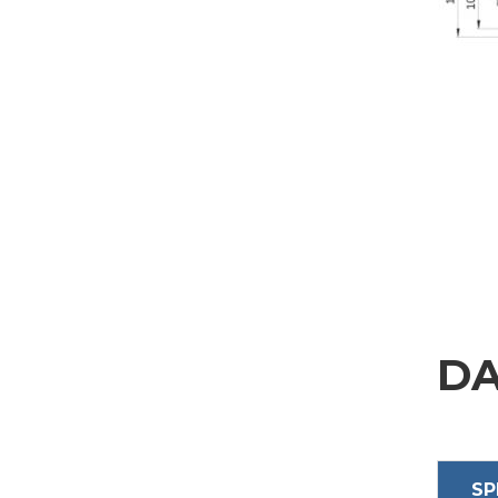
RICHIESTA INFORMA
Compila i campi richiesti per essere ricontattato
Nome
Azienda
Nazione
DA
Interesse
SP