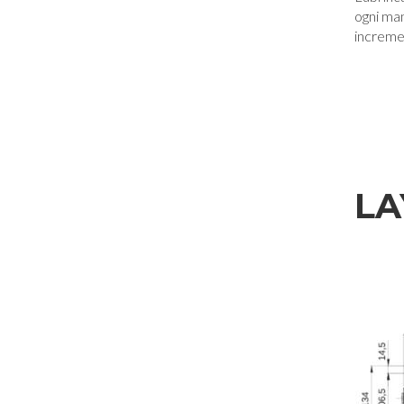
ogni ma
incremen
LA