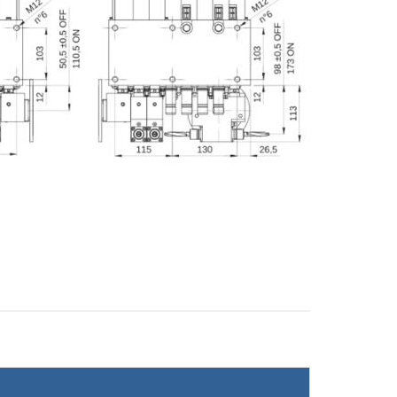
E-mail
Città
CAP