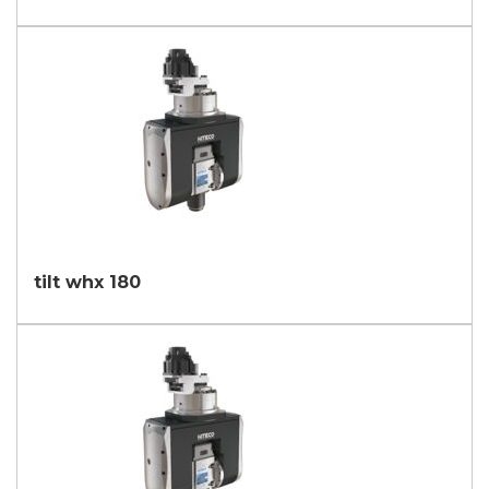
tilt whx 180