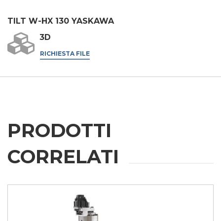
gruppo, quali operatori del settore per le loro attività di
marketing.
TILT W-HX 130 YASKAWA
Acconsento
3D
* In assenza di questa autorizzazione, non saremo in grado di elaborare
la tua richiesta.
RICHIESTA FILE
INVIA
PRODOTTI
CORRELATI