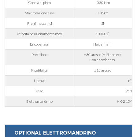
Coppia di picco
1030 Nm
Nazione
Max rotazione asse
± 120°
Freni meccanici
Si
Regione
Velocità posizionamento max
10000°/'
Encoder assi
Heidenhain
CAP
Precisione
±30 arcsec (±15 arcsec)
Con encoder assi
Ripetibilità
±15 arcsec
Interesse
Utenze
n° 3
Peso
210 kg
Settore d'applicazione
Elettromandrino
HX-2 13/7 2
Edilizia
Incisoria
Lavorazione alluminio
OPTIONAL ELETTROMANDRINO