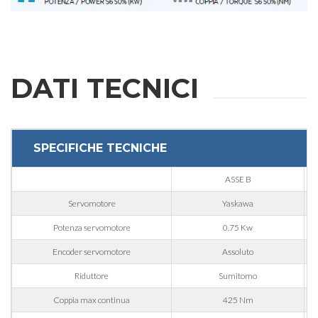
Nome
Cognome
DATI TECNICI
E-mail
SPECIFICHE TECNICHE
Azienda
ASSE B
Servomotore
Yaskawa
Telefono
Potenza servomotore
0.75 Kw
Encoder servomotore
Assoluto
Città
Riduttore
Sumitomo
Coppia max continua
425 Nm