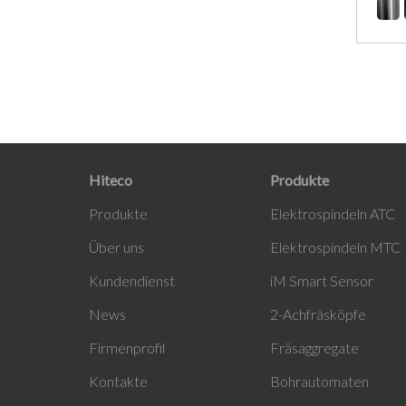
Hiteco
Produkte
Produ
kte
Elektrospindeln ATC
Über uns
Elektrospindeln MTC
Kundendienst
i
M Smart Sensor
News
2-Achfräsköpfe
Firmenprofil
Fräsaggregate
Kontakte
Bohrautomaten