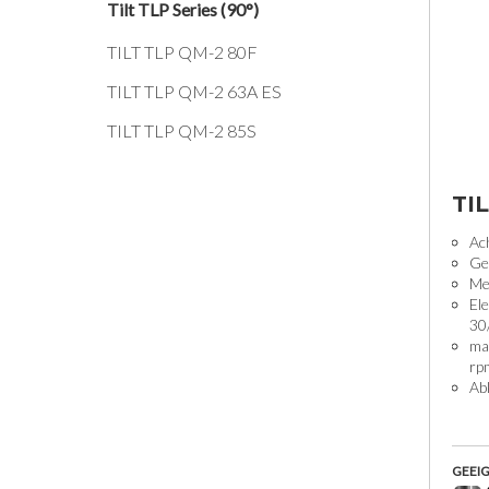
Tilt TLP Series (90°)
TILT TLP QM-2 80F
TILT TLP QM-2 63A ES
TILT TLP QM-2 85S
TI
Ac
Ge
Me
Ele
30
ma
rp
Abk
GEEIG