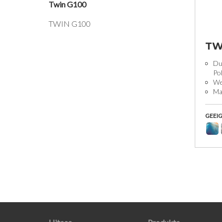
Twin G100
TWIN G100
TW
Du
Pol
We
Ma
GEEIG