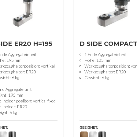
SIDE ER20 H=195
D SIDE COMPAC
Ende Aggregateinheit
1 Ende Aggregateinheit
he: 195 mm
Höhe: 105 mm
kzeughalterposition: vertikal
Werkzeughalterposition: ver
rkzeughalter: ER20
Werkzeughalter: ER20
icht: 6 kg
Gewicht: 6 kg
nd Aggregate unit
ight: 195 mm
l holder posiiton: vertical fixed
ol holder: ER20
ght: 6 kg
NET:
GEEIGNET: