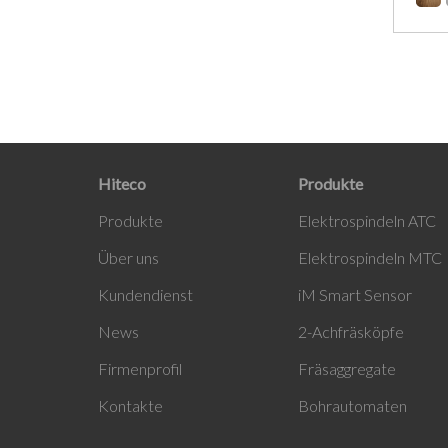
Hiteco
Produkte
Produ
kte
Elektrospindeln ATC
Über uns
Elektrospindeln MTC
Kundendienst
i
M Smart Sensor
News
2-Achfräsköpfe
Firmenprofil
Fräsaggregate
Kontakte
Bohrautomaten