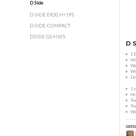
D Side
D SIDE ER20 H=195
D SIDE COMPACT
DSIDE GS H105
D 
1 
Hö
Wer
We
Gew
1 e
He
Too
To
Wei
GEEIG