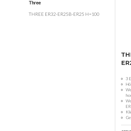
Three
THREE ER32-ER25B-ER25 H=100
TH
ER
3 
Hö
We
hor
We
ER
Kl
Gew