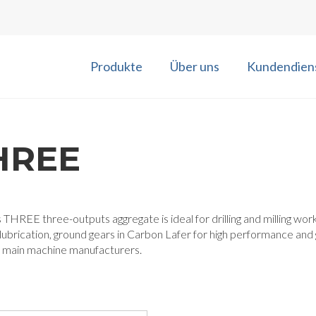
Produkte
Über uns
Kundendien
HREE
 THREE three-outputs aggregate is ideal for drilling and milling work
ubrication, ground gears in Carbon Lafer for high performance and 
e main machine manufacturers.