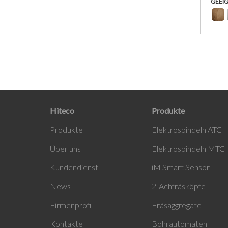
GEEIG
Hiteco
Produkte
Produ
kte
Elektrospindeln ATC
Über uns
Elektrospindeln MTC
Kundendienst
i
M Smart Sensor
News
2-Achfräsköpfe
Firmenprofil
Fräsaggregate
Kontakte
Bohrautomaten