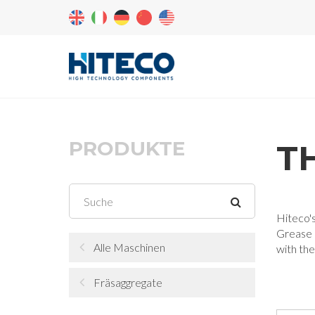
PRODUKTE
T
Hiteco's
Grease l
Alle Maschinen
with th
Fräsaggregate