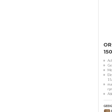
OR
15
Ac
Ge
Me
Ele
15
ma
rp
Abk
GEEIG