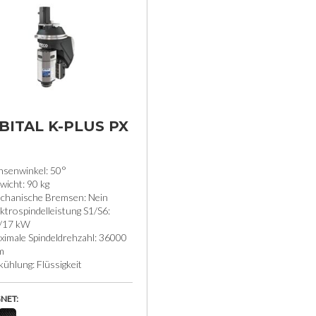
BITAL K-PLUS PX
0
hsenwinkel: 50°
wicht: 90 kg
chanische Bremsen: Nein
ktrospindelleistung S1/S6:
/17 kW
ximale Spindeldrehzahl: 36000
m
ühlung: Flüssigkeit
NET: