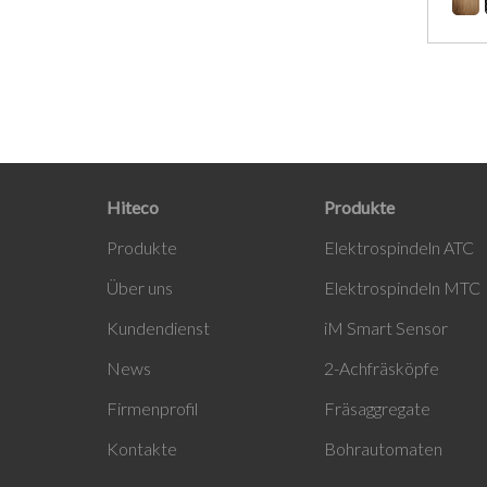
Hiteco
Produkte
Produ
kte
Elektrospindeln ATC
Über uns
Elektrospindeln MTC
Kundendienst
i
M Smart Sensor
News
2-Achfräsköpfe
Firmenprofil
Fräsaggregate
Kontakte
Bohrautomaten