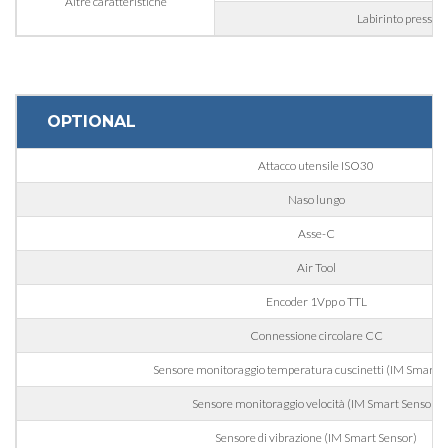
Altre caratteristiche
Labirinto pressuri
Regione
OPTIONAL
CAP
Attacco utensile ISO30
Naso lungo
Interesse
Asse-C
Air Tool
Settore d'applicazione
Encoder 1Vpp o TTL
Edilizia
Connessione circolare CC
Incisoria
Sensore monitoraggio temperatura cuscinetti (IM Smart S
Lavorazione alluminio
Sensore monitoraggio velocità (IM Smart Sensor)
Messaggio
Lavorazione metallo
Sensore di vibrazione (IM Smart Sensor)