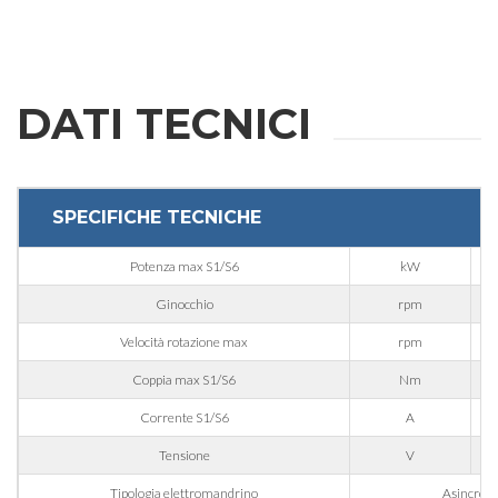
DATI TECNICI
SPECIFICHE TECNICHE
Potenza max S1/S6
kW
RICHIESTA
Ginocchio
rpm
Velocità rotazione max
rpm
INFORMAZIONI
Coppia max S1/S6
Nm
Corrente S1/S6
A
Compila i campi richiesti per essere ricontattato
Tensione
V
Nome
Tipologia elettromandrino
Asincrono 