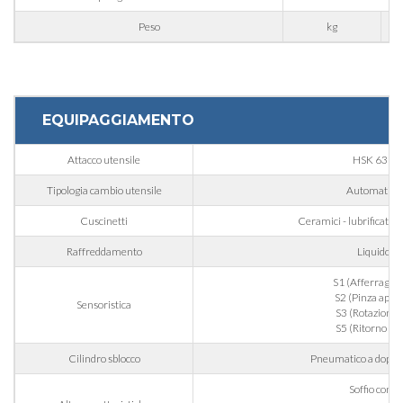
Peso
kg
Cognome
EQUIPAGGIAMENTO
E-mail
Attacco utensile
HSK 63F
Tipologia cambio utensile
Automatico
Azienda
Cuscinetti
Ceramici - lubrificati gr
Raffreddamento
Liquido
Telefono
S1 (Afferraggio u
S2 (Pinza apert
Sensoristica
S3 (Rotazione a
S5 (Ritorno 
Città
Cilindro sblocco
Pneumatico a doppio
Soffio cono
Nazione