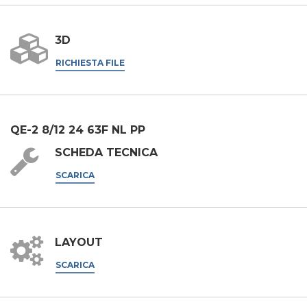
marketing.
Acconsento
3D
* In assenza di questa autorizzazione, non saremo in grado di elaborare
la tua richiesta.
RICHIESTA FILE
INVIA
QE-2 8/12 24 63F NL PP
SCHEDA TECNICA
SCARICA
LAYOUT
SCARICA