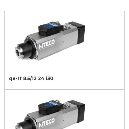
qe-1f 8.5/12 24 i30