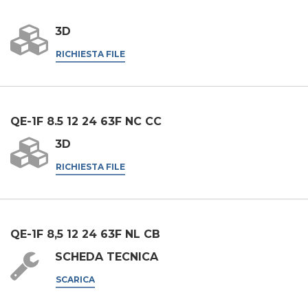
Acconsento alla comunicazione dei miei dati personali a terzi,
comprese società del gruppo e/o soggetti terzi esterni al
3D
gruppo, quali operatori del settore per le loro attività di
marketing.
RICHIESTA FILE
Acconsento
* In assenza di questa autorizzazione, non saremo in grado di elaborare
la tua richiesta.
QE-1F 8.5 12 24 63F NC CC
INVIA
3D
RICHIESTA FILE
QE-1F 8,5 12 24 63F NL CB
SCHEDA TECNICA
SCARICA