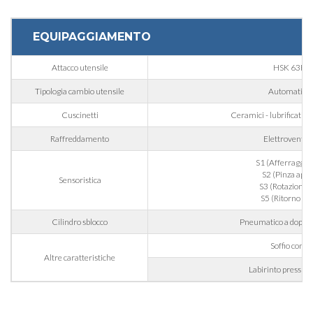
Compila i campi richiesti per essere ricontattato
EQUIPAGGIAMENTO
Nome
Attacco utensile
HSK 63F
Tipologia cambio utensile
Automatico
Cognome
Cuscinetti
Ceramici - lubrificati gr
Raffreddamento
Elettroventol
E-mail
S1 (Afferraggio u
S2 (Pinza aper
Sensoristica
S3 (Rotazione al
S5 (Ritorno 
Azienda
Cilindro sblocco
Pneumatico a doppio 
Soffio cono
Telefono
Altre caratteristiche
Labirinto pressuri
Città