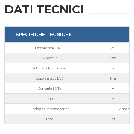
DATI TECNICI
SPECIFICHE TECNICHE
Potenza max S1/S6
kW
Ginocchio
rpm
Velocità rotazione max
rpm
Coppia max S1/S6
Nm
Corrente S1/S6
A
Tensione
V
RICHIESTA
Tipologia elettromandrino
Asincrono 
INFORMAZIONI
Peso
kg