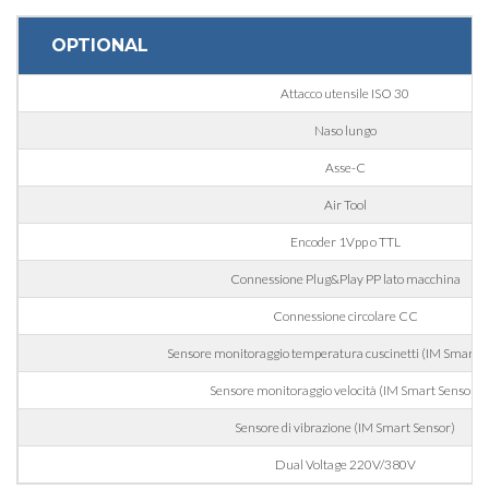
OPTIONAL
Nazione
Attacco utensile ISO 30
Naso lungo
Regione
Asse-C
Air Tool
CAP
Encoder 1Vpp o TTL
Connessione Plug&Play PP lato macchina
Interesse
Connessione circolare CC
Sensore monitoraggio temperatura cuscinetti (IM Smart S
Sensore monitoraggio velocità (IM Smart Sensor)
Settore d'applicazione
Sensore di vibrazione (IM Smart Sensor)
Edilizia
Dual Voltage 220V/380V
Incisoria