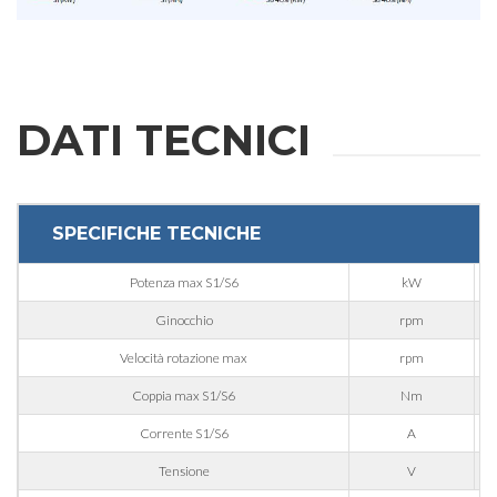
Cognome
E-mail
DATI TECNICI
Azienda
SPECIFICHE TECNICHE
Telefono
Potenza max S1/S6
kW
Ginocchio
rpm
Città
Velocità rotazione max
rpm
Coppia max S1/S6
Nm
Nazione
Corrente S1/S6
A
Tensione
V