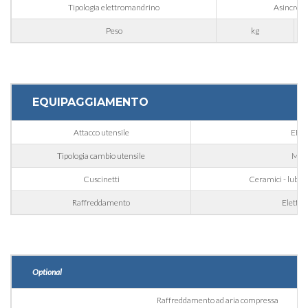
Regione
Tipologia elettromandrino
Asincrono 
Peso
kg
CAP
EQUIPAGGIAMENTO
Interesse
Attacco utensile
ER3
Tipologia cambio utensile
Man
Settore d'applicazione
Cuscinetti
Ceramici - lubrifi
Edilizia
Raffreddamento
Elettro
Incisoria
Lavorazione alluminio
Messaggio
Lavorazione metallo
Optional
Ferroviario & Navale
Raffreddamento ad aria compressa