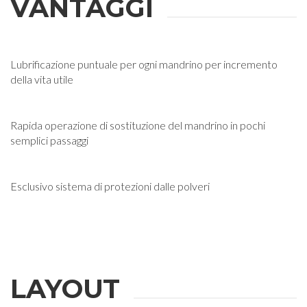
VANTAGGI
INFORMAZIONI
Lubrificazione puntuale per ogni mandrino per incremento
Compila i campi richiesti per essere ricontattato
della vita utile
Nome
Rapida operazione di sostituzione del mandrino in pochi
semplici passaggi
Cognome
Esclusivo sistema di protezioni dalle polveri
E-mail
Azienda
LAYOUT