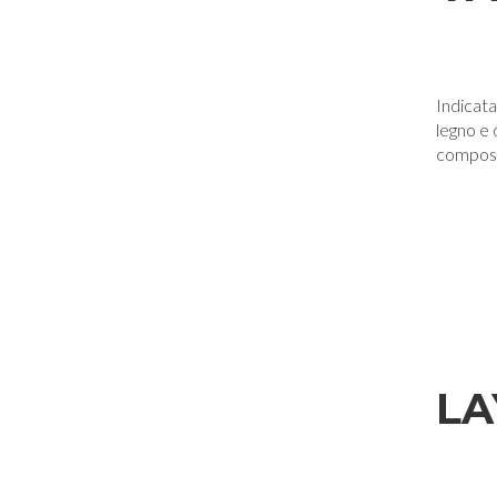
Indicata
legno e 
composi
LA