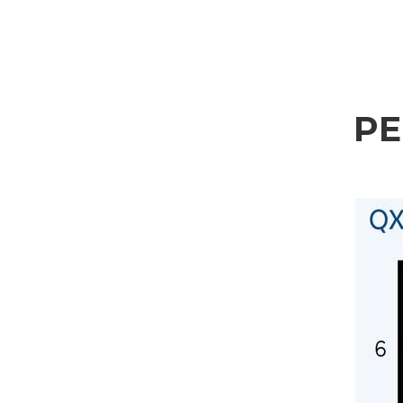
Settore d'applicazione
Edilizia
Incisoria
Lavorazione alluminio
P
Trattamento dati personali ai sensi del D.L. n.196/03 e GDPR 679/2016 e della no
Lavorazione metallo
Consenso GDPR
Ferroviario & Navale
Acconsento al trattamento dei miei dati personali come da
Privacy Policy
.
Acconsento
Aerospaziale & Automobile
Consenso Marketing
Automotive
Acconsento al trattamento dei miei dati personali per le finalità di marketing come
Acconsento
Navale
Consenso parti terze
Arredamento
Acconsento alla comunicazione dei miei dati personali a terzi, comprese società del gr
Acconsento
* In assenza di questa autorizzazione, non saremo in grado di elaborare l