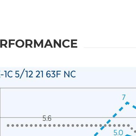
Messaggio
ERFORMANCE
rmativa applicabile
 da
Privacy Policy
.
uppo e/o soggetti terzi esterni al gruppo, quali operatori del settore per le loro attività di
a tua richiesta.