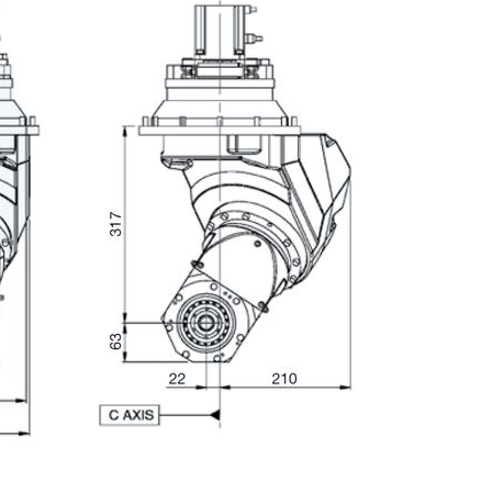
E-mail
Città
CAP