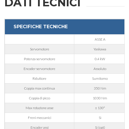
DATI TECNICI
Nome
Cognome
SPECIFICHE TECNICHE
ASSE A
E-mail
Servomotore
Yaskawa
Potenza servomotore
0.4 kW
Azienda
Encoder servomotore
Assoluto
Riduttore
Sumitomo
Telefono
Coppia max continua
350 Nm
Coppia di picco
1030 Nm
Max rotazione asse
± 130°
Città
Freni meccanici
Sì
Encoder assi
Sì (opt)