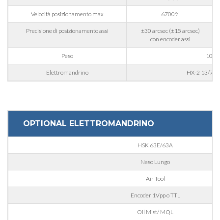
Nazione
Velocità posizionamento max
6700°/'
Precisione di posizionamento assi
±30 arcsec (±15 arcsec)
Regione
con encoder assi
Peso
100 
Elettromandrino
HX-2 13/7 2
CAP
Interesse
OPTIONAL ELETTROMANDRINO
HSK 63E/63A
Settore d'applicazione
Naso Lungo
Edilizia
Air Tool
Incisoria
Encoder 1Vpp o TTL
Lavorazione alluminio
Oil Mist/ MQL
Messaggio
Lavorazione metallo