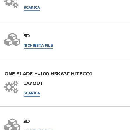
SCARICA
E-mail
3D
Azienda
RICHIESTA FILE
Telefono
ONE BLADE H=100 HSK63F HITECO1
Città
LAYOUT
SCARICA
Nazione
3D
Regione