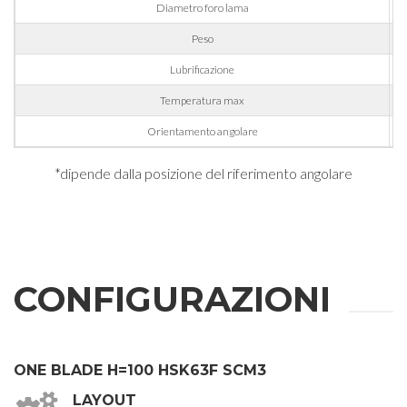
Diametro foro lama
Peso
Lubrificazione
Temperatura max
Orientamento angolare
RICHIESTA
*dipende dalla posizione del riferimento angolare
INFORMAZIONI
Compila i campi richiesti per essere ricontattato
CONFIGURAZIONI
Nome
ONE BLADE H=100 HSK63F SCM3
Cognome
LAYOUT