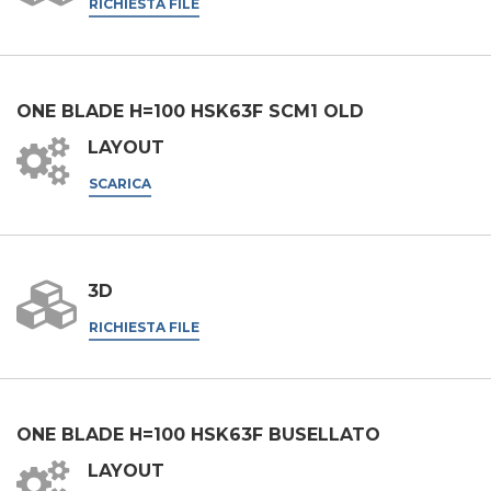
RICHIESTA FILE
CAP
ONE BLADE H=100 HSK63F SCM1 OLD
Interesse
LAYOUT
SCARICA
Settore d'applicazione
Edilizia
3D
Incisoria
RICHIESTA FILE
Lavorazione alluminio
Messaggio
Lavorazione metallo
Ferroviario & Navale
ONE BLADE H=100 HSK63F BUSELLATO
Aerospaziale & Automobile
LAYOUT
Automotive