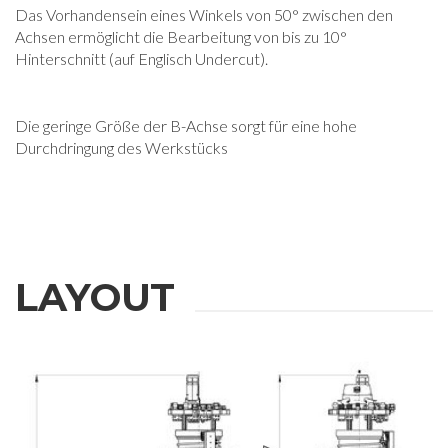
Das Vorhandensein eines Winkels von 50° zwischen den
Achsen ermöglicht die Bearbeitung von bis zu 10°
Hinterschnitt (auf Englisch Undercut).
WEITERE
Die geringe Größe der B-Achse sorgt für eine hohe
Durchdringung des Werkstücks
INFORMATIONEN
Bitte füllen Sie das Formular aus, um weitere Informationen zu
erhalten
LAYOUT
Vorname
Nachname
E-mail