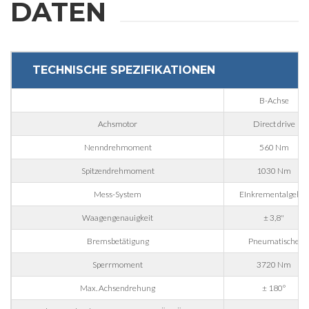
DATEN
Interesse an
TECHNISCHE SPEZIFIKATIONEN
Bereich
B-Achse
Housing
Achsmotor
Direct drive
Engraving
Nenndrehmoment
560 Nm
Spitzendrehmoment
1030 Nm
Aluminum processing
Nachricht
Mess-System
EInkrementalgeber
Metall Verarbeitung
Waagengenauigkeit
± 3,8"
Eisenbahn & Marine
Bremsbetätigung
Pneumatische
Luft- und Raumfahrt & Automobil
Sperrmoment
3720 Nm
Automotive
Die Verarbeitung personenbezogener Daten gemäß
Max. Achsendrehung
± 180°
Rechtsverordnung Nr. 196/03 und Datenschutz-
Marine
Grundverordnung 2016/679 sowie der geltenden Richtlinie