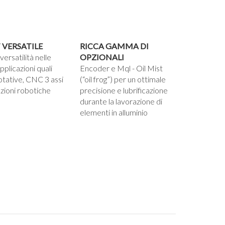
 VERSATILE
RICCA GAMMA DI
ersatilità nelle
OPZIONALI
pplicazioni quali
Encoder e Mql - Oil Mist
otative, CNC 3 assi
(“oil frog”) per un ottimale
zioni robotiche
precisione e lubrificazione
durante la lavorazione di
elementi in alluminio