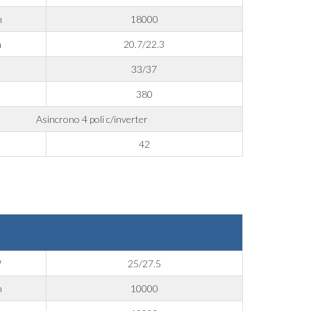
m
18000
m
20.7/22.3
33/37
380
Asincrono 4 poli c/inverter
42
W
25/27.5
m
10000