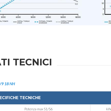
TI TECNICI
/9 18 NH
ECIFICHE TECNICHE
Potenza max S1/S6
k