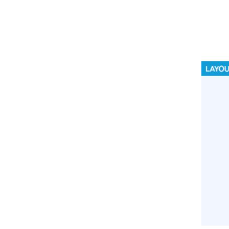
RICHIESTA INFORMA
Compila i campi richiesti per essere ricontattato
Nome
Azienda
Nazione
Interesse