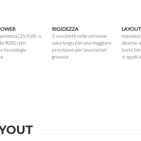
POWER
RIGIDEZZA
LAYOUT
 potenza (25 KW) a
5 cuscinetti nella versione
massima v
 da 9000 rpm
naso lungo per una maggiore
diverse a
e tecnologia
precisione per lavorazioni
teste bir
na
gravose
e applica
YOUT