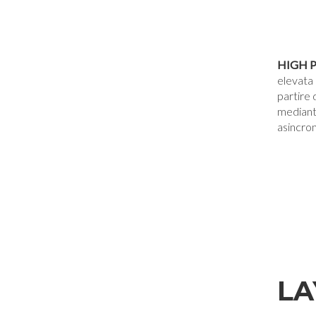
HIGH 
elevata
partire
mediant
asincro
LA