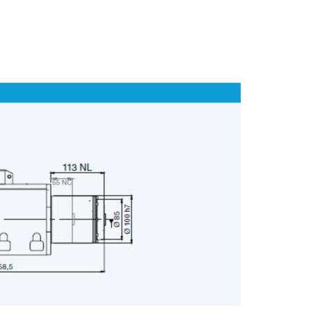
E-mail
Città
CAP