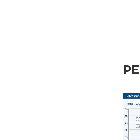
Settore d'applicazione
Edilizia
Incisoria
Lavorazione alluminio
Trattamento dati personali ai sensi del D.L. n.196/03 e GDPR 679/2016 e della no
Lavorazione metallo
Consenso GDPR
Ferroviario & Navale
Acconsento al trattamento dei miei dati personali come da
Privacy Policy
.
P
Acconsento
Aerospaziale & Automobile
Consenso Marketing
Automotive
Acconsento al trattamento dei miei dati personali per le finalità di marketing come
Acconsento
Navale
Consenso parti terze
Arredamento
Acconsento alla comunicazione dei miei dati personali a terzi, comprese società del gr
Acconsento
* In assenza di questa autorizzazione, non saremo in grado di elaborare l