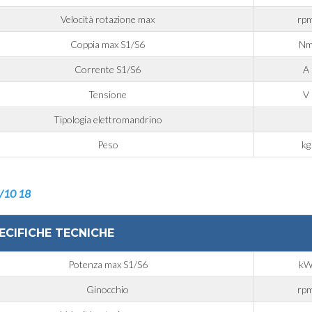
Velocità rotazione max
rp
Coppia max S1/S6
N
Corrente S1/S6
A
Tensione
V
Tipologia elettromandrino
Peso
kg
/10 18
ECIFICHE TECNICHE
Potenza max S1/S6
k
Ginocchio
rp