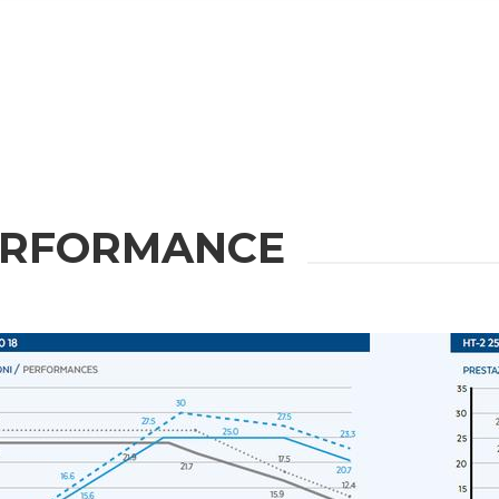
Messaggio
rmativa applicabile
ERFORMANCE
 da
Privacy Policy
.
uppo e/o soggetti terzi esterni al gruppo, quali operatori del settore per le loro attività di
a tua richiesta.