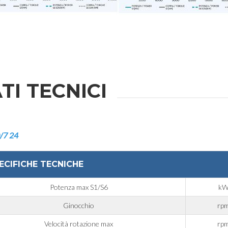
TI TECNICI
/7 24
ECIFICHE TECNICHE
Potenza max S1/S6
k
Ginocchio
rp
Velocità rotazione max
rp