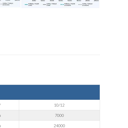
W
10/12
m
7000
m
24000