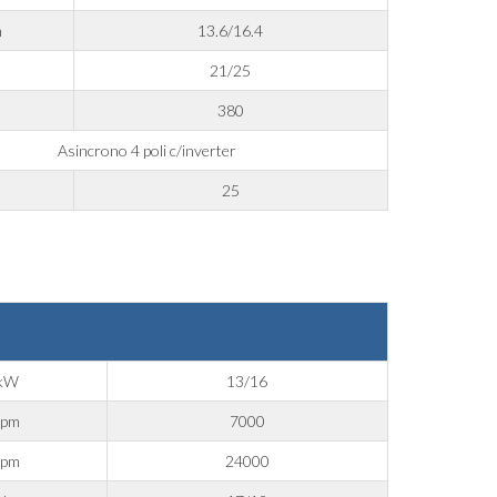
m
13.6/16.4
21/25
380
Asincrono 4 poli c/inverter
25
kW
13/16
rpm
7000
rpm
24000