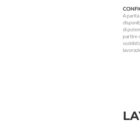
CONFI
A parità
disponi
di poten
partire
soddisfa
lavoraz
LA