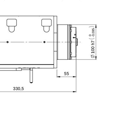
E-mail
Città
CAP