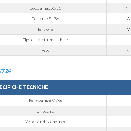
Coppia max S1/S6
N
Corrente S1/S6
A
Tensione
V
Tipologia elettromandrino
Peso
kg
/7 24
ECIFICHE TECNICHE
Potenza max S1/S6
Ginocchio
Velocità rotazione max