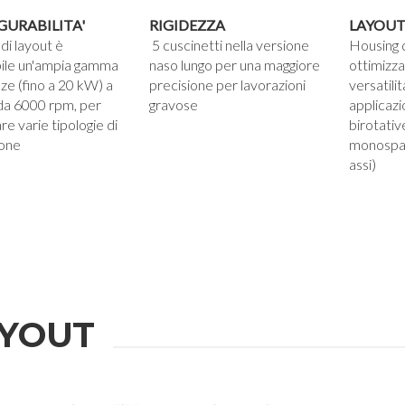
GURABILITA'
RIGIDEZZA
LAYOUT
 di layout è
5 cuscinetti nella versione
Housing 
bile un'ampia gamma
naso lungo per una maggiore
ottimizz
ze (fino a 20 kW) a
precisione per lavorazioni
versatili
 da 6000 rpm, per
gravose
applicazi
re varie tipologie di
birotative
ione
monospal
assi)
YOUT