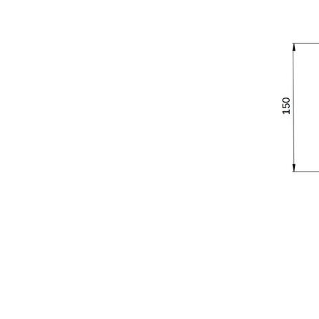
RICHIESTA INFORMA
Compila i campi richiesti per essere ricontattato
Nome
Azienda
Nazione
Interesse