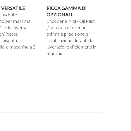
 VERSATILE
RICCA GAMMA DI
quadrato
OPZIONALI
ato per massima
Encoder e Mql - Oil Mist
tà nelle diverse
(“aerosol oil”) per un
oni (teste
ottimale precisione e
 bispalla,
lubrificazione durante la
la, e macchine a 3
lavorazione di elementi in
alluminio