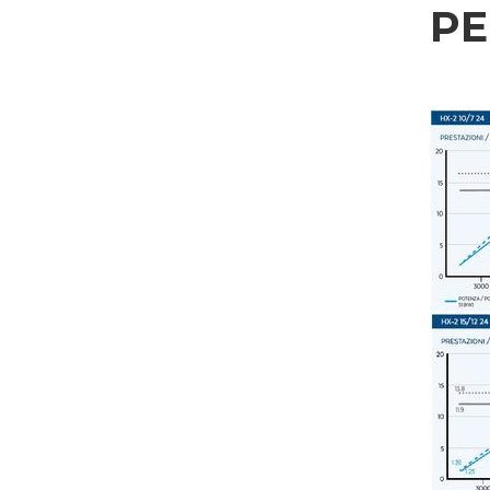
P
Settore d'applicazione
Edilizia
Incisoria
Lavorazione alluminio
Trattamento dati personali ai sensi del D.L. n.196/03 e GDPR 679/2016 e della no
Lavorazione metallo
Consenso GDPR
Ferroviario & Navale
Acconsento al trattamento dei miei dati personali come da
Privacy Policy
.
Acconsento
Aerospaziale & Automobile
Consenso Marketing
Automotive
Acconsento al trattamento dei miei dati personali per le finalità di marketing come
Acconsento
Navale
Consenso parti terze
Arredamento
Acconsento alla comunicazione dei miei dati personali a terzi, comprese società del gr
Acconsento
* In assenza di questa autorizzazione, non saremo in grado di elaborare l