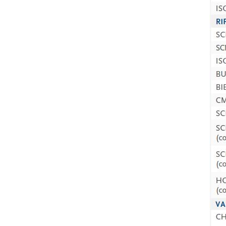
Settore d'applicazione
Edilizia
Incisoria
Lavorazione alluminio
Trattamento dati personali ai sensi del D.L. n.196/03 e GDPR 679/2016 e della no
Lavorazione metallo
Consenso GDPR
Ferroviario & Navale
Acconsento al trattamento dei miei dati personali come da
Privacy Policy
.
Acconsento
Aerospaziale & Automobile
Consenso Marketing
Automotive
Acconsento al trattamento dei miei dati personali per le finalità di marketing come
Acconsento
Navale
Consenso parti terze
Arredamento
Acconsento alla comunicazione dei miei dati personali a terzi, comprese società del gr
Acconsento
* In assenza di questa autorizzazione, non saremo in grado di elaborare l