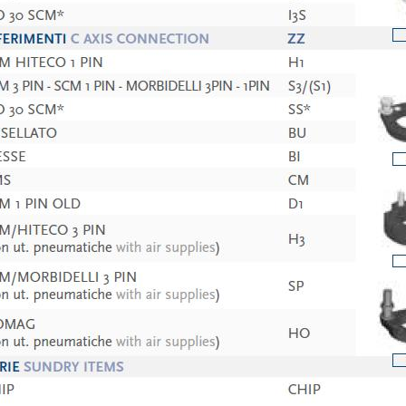
Messaggio
rmativa applicabile
 da
Privacy Policy
.
uppo e/o soggetti terzi esterni al gruppo, quali operatori del settore per le loro attività di
a tua richiesta.