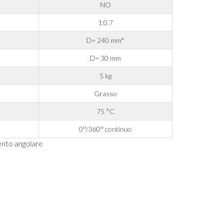
NO
1:0.7
D= 240 mm*
D= 30 mm
5 kg
Grasso
75 °C
0°/360° continuo
mento angolare