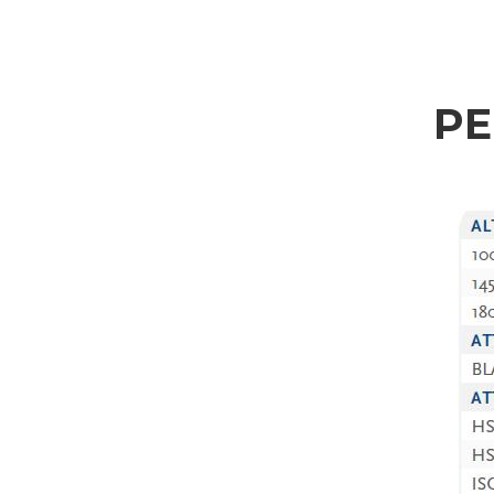
RICHIESTA INFORMA
P
Compila i campi richiesti per essere ricontattato
Nome
Azienda
Nazione
Interesse