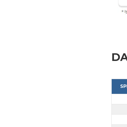
INVIA
DA
SP