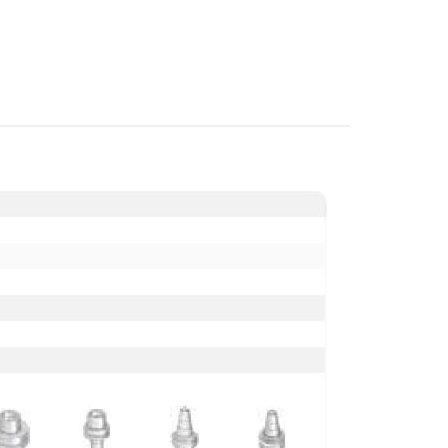
E-mail
Città
CAP