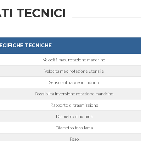
Messaggio
TI TECNICI
ECIFICHE TECNICHE
rmativa applicabile
Velocità max. rotazione mandrino
Velocità max. rotazione utensile
Senso rotazione mandrino
 da
Privacy Policy
.
Possibilità inversione rotazione mandrino
Rapporto di trasmissione
uppo e/o soggetti terzi esterni al gruppo, quali operatori del settore per le loro attività di
Diametro max lama
a tua richiesta.
Diametro foro lama
Peso