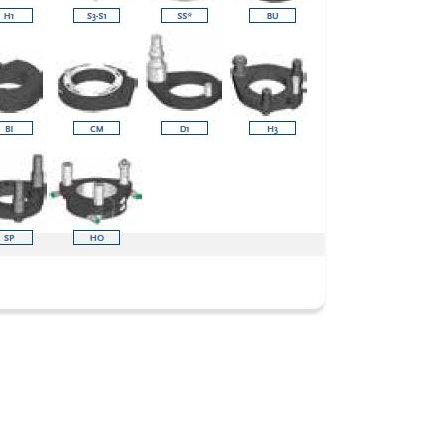
E-mail
Città
CAP