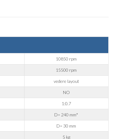
10850 rpm
15500 rpm
vedere layout
NO
1:0.7
 marketing.
D= 240 mm*
D= 30 mm
5 kg