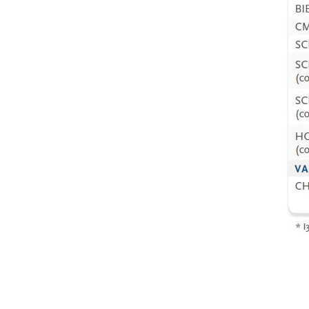
RICHIESTA INFORMA
Compila i campi richiesti per essere ricontattato
Nome
Azienda
Nazione
Interesse