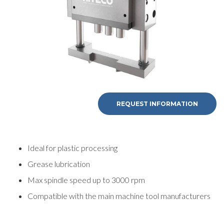
REQUEST
INFORMATION
REQUEST INFORMATION
Fill out the online form to be contacted by a salesperson
Ideal for plastic processing
名
Grease lubrication
Max spindle speed up to 3000 rpm
姓
Compatible with the main machine tool manufacturers
邮箱