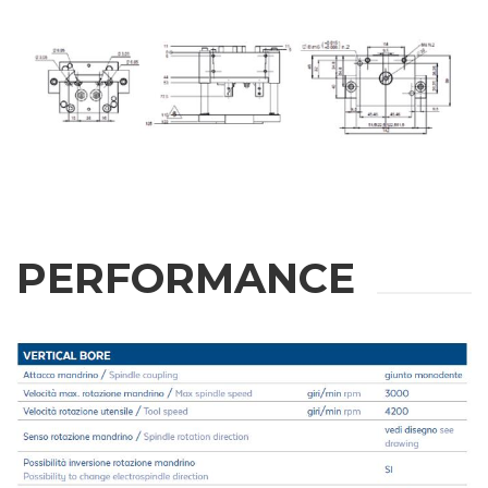
利益
应用领域
外壳加工
雕刻
PERFORMANCE
铝材加工
信息
金属加工
火车
航空 & 汽车
汽车
根据第196/03号法令、第679/2016号通用数据保护条例
（GDPR）及适用法律处理个人数据。
船舶