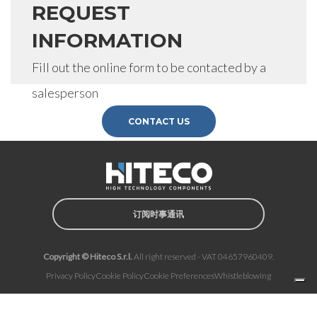
REQUEST
INFORMATION
Fill out the online form to be contacted by a
salesperson
CONTACT US
订阅时事通讯
Copyright © Hiteco S.r.l.
All right reserved - VAT 04657960409.
Privacy Policy
Cookie Policy
Cookie Preferences
Whistleblowing
Notice at collection