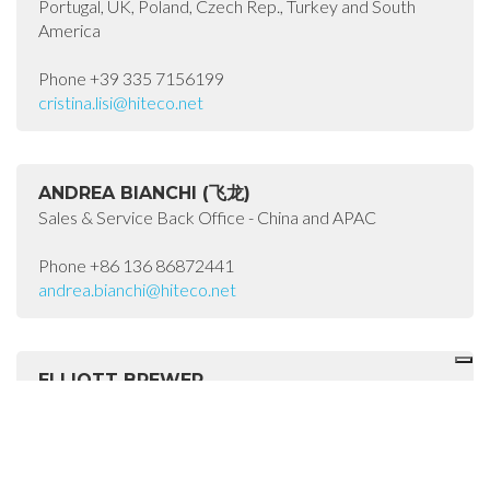
Portugal, UK, Poland, Czech Rep., Turkey and South
America
Phone +39 335 7156199
cristina.lisi@hiteco.net
ANDREA BIANCHI (飞龙)
Sales & Service Back Office - China and APAC
Phone +86 136 86872441
andrea.bianchi@hiteco.net
ELLIOTT BREWER
Sales & Service Back Office - USA
Phone +1 (470) 9011221
elliott.brewer@hiteco.net