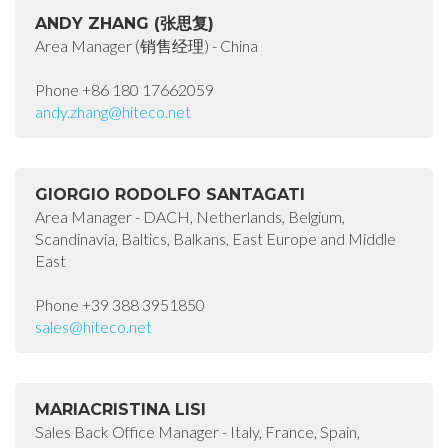
ANDY ZHANG (张思复)
Area Manager (销售经理) - China
Phone +86 180 17662059
andy.zhang@hiteco.net
GIORGIO RODOLFO SANTAGATI
Area Manager - DACH, Netherlands, Belgium,
Scandinavia, Baltics, Balkans, East Europe and Middle
East
Phone +39 388 3951850
sales@hiteco.net
MARIACRISTINA LISI
Sales Back Office Manager - Italy, France, Spain,