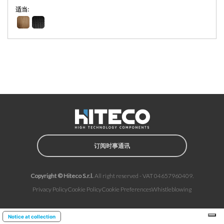
适当:
订阅时事通讯
Copyright © Hiteco S.r.l.
All right reserved - VAT 04657960409.
Privacy Policy
Cookie Policy
Cookie Preferences
Whistleblowing
Notice at collection