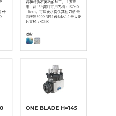
应
岩和精质石英砖的加工。主要应
用：斜45°切割 可用刀柄：ISO40
 传
Hiteco。可应要求提供其他刀柄 最
0
高转速5000 RPM 传动比1:1 最大锯
片直径：Ø250
适当:
0
ONE BLADE H=145