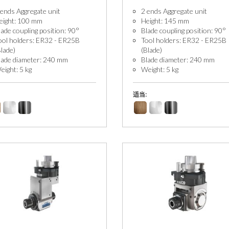
 ends Aggregate unit
2 ends Aggregate unit
eight: 100 mm
Height: 145 mm
lade coupling position: 90°
Blade coupling position: 90°
ool holders: ER32 - ER25B
Tool holders: ER32 - ER25B
Blade)
(Blade)
lade diameter: 240 mm
Blade diameter: 240 mm
eight: 5 kg
Weight: 5 kg
适当: