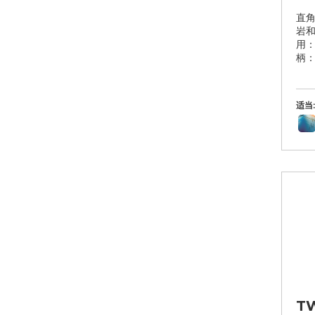
直
岩
用：
柄：I
适当:
TW