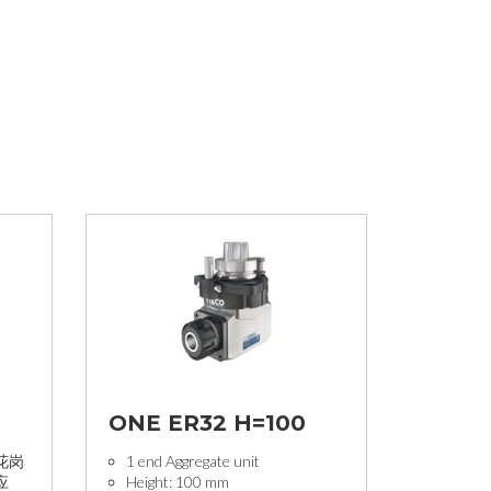
ONE ER32 H=100
花岗
1 end Aggregate unit
应
Height: 100 mm