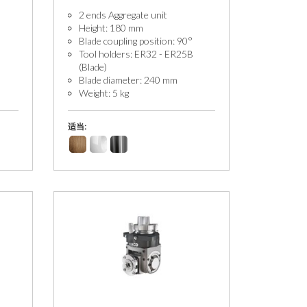
2 ends Aggregate unit
Height: 180 mm
Blade coupling position: 90°
Tool holders: ER32 - ER25B
(Blade)
Blade diameter: 240 mm
Weight: 5 kg
适当: