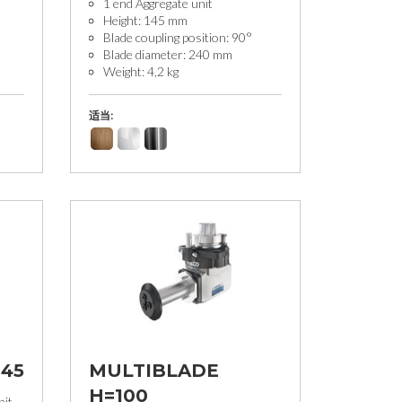
1 end Aggregate unit
Height: 145 mm
Blade coupling position: 90°
Blade diameter: 240 mm
Weight: 4,2 kg
适当:
145
MULTIBLADE
H=100
nit