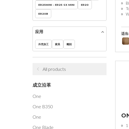
B
ER25MINI - ER25 SX MINI
ER20
T
W
ER20B
应用
适当:
外壳加工
家具
雕刻
All products
成立沿革
One
One B350
ON
One
1
One Blade