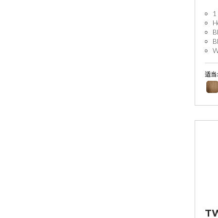
1
H
B
B
W
适当:
T