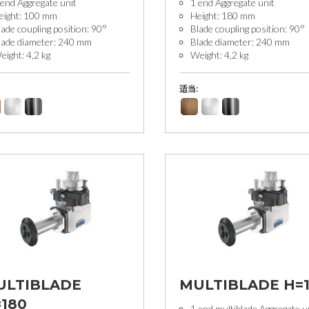
 end Aggregate unit
1 end Aggregate unit
eight: 100 mm
Height: 180 mm
lade coupling position: 90°
Blade coupling position: 90°
lade diameter: 240 mm
Blade diameter: 240 mm
eight: 4,2 kg
Weight: 4,2 kg
适当:
ULTIBLADE
MULTIBLADE H=
180
1 end multiblade Aggregate u