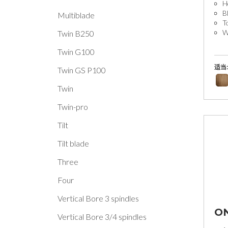
H
B
Multiblade
T
W
Twin B250
Twin G100
适当:
Twin GS P100
Twin
Twin-pro
Tilt
Tilt blade
Three
Four
Vertical Bore 3 spindles
ON
Vertical Bore 3/4 spindles