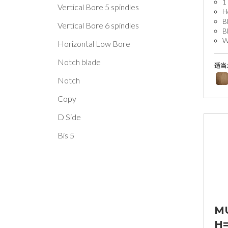
1
Vertical Bore 5 spindles
H
B
Vertical Bore 6 spindles
B
W
Horizontal Low Bore
Notch blade
适当:
Notch
Copy
D Side
Bis 5
M
H=