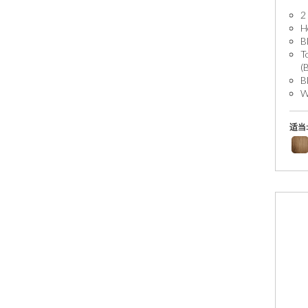
2
H
B
T
(
B
W
适当: