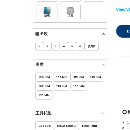
view v
玻璃
结石
D
输出数
1
2
3
4
5
6
多刀片
高度
100 MM
105 MM
115 MM
145 MM
162 MM
175 MM
180 MM
195 MM
ON
工具托架
1
ER32DX
ER32-ER25B
ER25 MINI
H