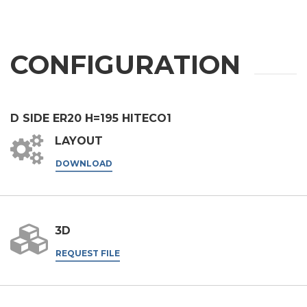
手机
CONFIGURATION
城市
D SIDE ER20 H=195 HITECO1
国家
LAYOUT
DOWNLOAD
省份
3D
邮编
REQUEST FILE
利益