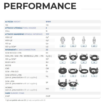
PERFORMANCE
REQUEST
INFORMATION
Fill out the online form to be contacted by a salesperson
名
姓
邮箱
公司