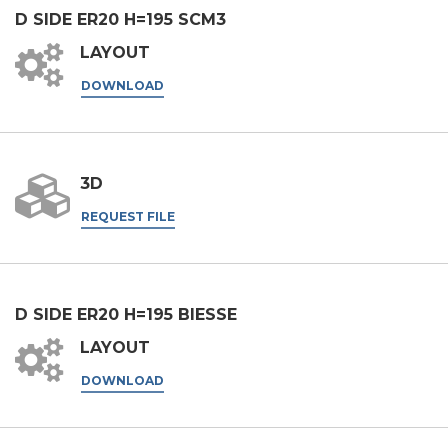
D SIDE ER20 H=195 SCM3
应用领域
LAYOUT
外壳加工
DOWNLOAD
雕刻
铝材加工
信息
3D
金属加工
REQUEST FILE
火车
航空 & 汽车
汽车
根据第196/03号法令、第679/2016号通用数据保护条例
D SIDE ER20 H=195 BIESSE
（GDPR）及适用法律处理个人数据。
船舶
LAYOUT
GDPR* 授权
我在此同意按照隐私政策处理我的个人数据。
.
家具
DOWNLOAD
我同意
营销授权
我在此同意按照隐私政策处理我的个人数据用于营销目