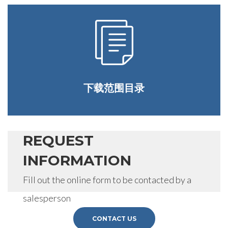
下载范围目录
REQUEST
INFORMATION
Fill out the online form to be contacted by a
salesperson
CONTACT US