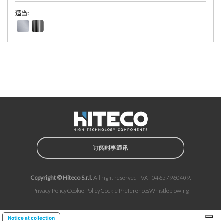
适当:
订阅时事通讯
Copyright © Hiteco S.r.l.
All right reserved - VAT 04657960409.
Privacy Policy
Cookie Policy
Cookie Preferences
Whistleblowing
Notice at collection