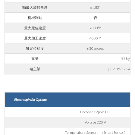
火车
轴最大旋转角度
± 185°
航空 & 汽车
机械制动
否
汽车
根据第196/03号法令、第679/2016号通用数据保护条例
最大定位速度
7000°/'
（GDPR）及适用法律处理个人数据。
船舶
最大加工速度
4000°/'
GDPR* 授权
我在此同意按照隐私政策处理我的个人数据。
.
家具
轴定位精度
± 30 arcsec
我同意
重量
55 kg
营销授权
电主轴
QX-2 8,5/12 24 6
我在此同意按照隐私政策处理我的个人数据用于营销目
的。
.
我同意
第三方授权
Electrospindle Options
我特此授权将我的个人数据传递给第三方，包括集团内的公
司和/或集团外的外部第三方，例如行业运营商，用于其营
Encoder 1Vpp o TTL
销目的
我同意
Voltage 220 V
* 如不接受该条款，我们将无法处理您的请求
Temperature Sensor (Im Smart Sensor)