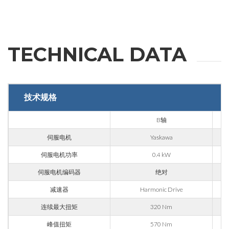
省份
TECHNICAL DATA
邮编
技术规格
利益
B轴
伺服电机
Yaskawa
应用领域
伺服电机功率
0.4 kW
外壳加工
伺服电机编码器
绝对
雕刻
减速器
Harmonic Drive
铝材加工
连续最大扭矩
320 Nm
信息
金属加工
峰值扭矩
570 Nm