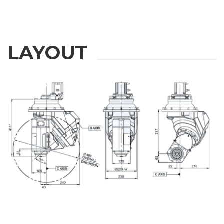
LAYOUT
REQUEST
INFORMATION
Fill out the online form to be contacted by a salesperson
名