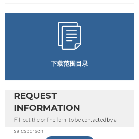
下载范围目录
REQUEST
INFORMATION
Fill out the online form to be contacted by a
salesperson