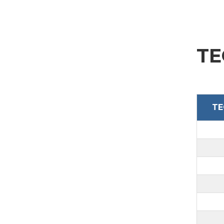
ABSENDEN
TE
TE