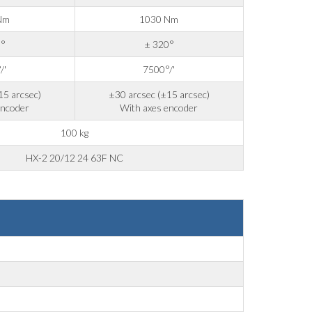
Nm
1030 Nm
5°
± 320°
/'
7500°/'
15 arcsec)
±30 arcsec (±15 arcsec)
encoder
With axes encoder
100 kg
HX-2 20/12 24 63F NC