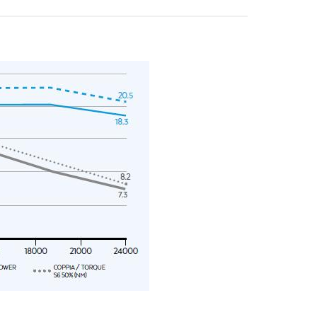
bspw. an Unternehmen der Branche für deren Marketingaktivitäten.