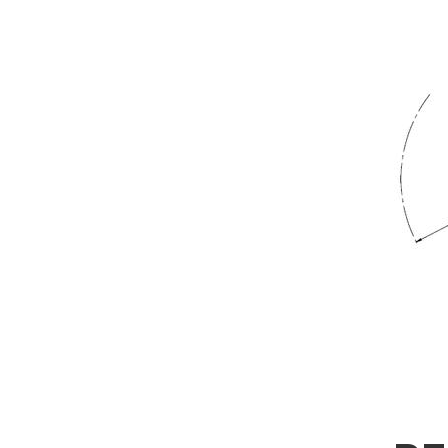
WEITERE INFORMAT
Bitte füllen Sie das Formular aus, um weitere Informationen z
Vorname
Firma
Nation
Interesse an