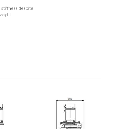
 stiffness despite
 weight