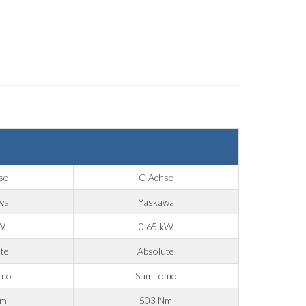
se
C-Achse
wa
Yaskawa
kW
0.65 kW
te
Absolute
omo
Sumitomo
Nm
503 Nm