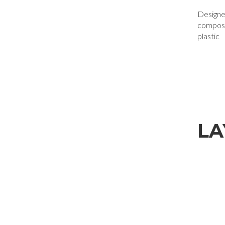
Designe
composi
plastic
LA