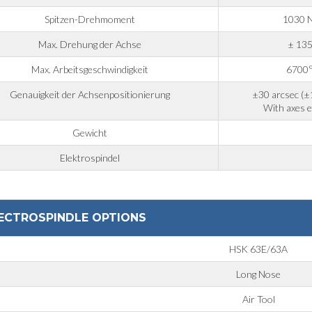
Spitzen-Drehmoment
1030 
Max. Drehung der Achse
± 13
Max. Arbeitsgeschwindigkeit
6700°
Genauigkeit der Achsenpositionierung
±30 arcsec (±
With axes 
Gewicht
Elektrospindel
ECTROSPINDLE OPTIONS
HSK 63E/63A
Long Nose
Air Tool