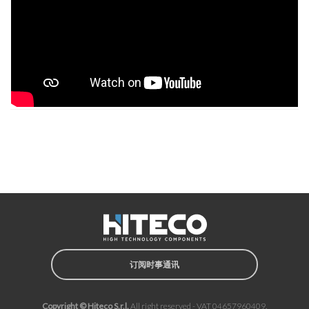
订阅时事通讯
Copyright © Hiteco S.r.l.
All right reserved - VAT 04657960409.