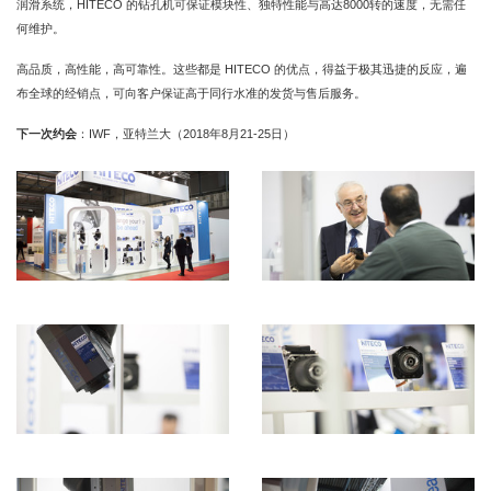
HITECO
8000
润滑系统，
的钻孔机可保证模块性、独特性能与高达
转的速度，无需任
何维护。
HITECO
高品质，高性能，高可靠性。这些都是
的优点，得益于极其迅捷的反应，遍
布全球的经销点，可向客户保证高于同行水准的发货与售后服务。
IWF
2018
8
21-25
下一次约会
：
，亚特兰大（
年
月
日）