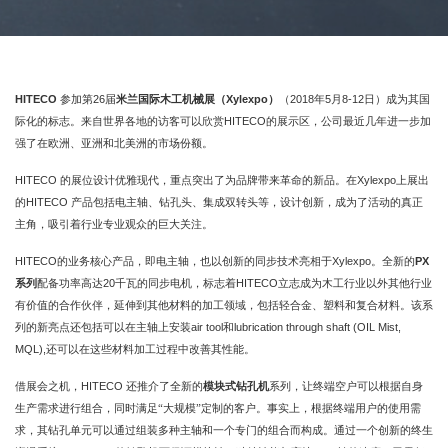
HITECO
26
Xylexpo
2018
5
8-12
参加第
届
米兰国际木工机械展（
）
（
年
月
日）成为其国
HITECO
际化的标志。来自世界各地的访客可以欣赏
的展示区，公司最近几年进一步加
强了在欧洲、亚洲和北美洲的市场份额。
HITECO
Xylexpo
的展位设计优雅现代，重点突出了为品牌带来革命的新品。在
上展出
HITECO
的
产品包括电主轴、钻孔头、集成双转头等，设计创新，成为了活动的真正
主角，吸引着行业专业观众的巨大关注。
HITECO
Xylexpo
PX
的业务核心产品，即电主轴，也以创新的同步技术亮相于
。全新的
20
HITECO
系列
配备功率高达
千瓦的同步电机，标志着
立志成为木工行业以外其他行业
有价值的合作伙伴，延伸到其他材料的加工领域，包括轻合金、塑料和复合材料。该系
air tool
lubrication through shaft (OIL Mist,
列的新亮点还包括可以在主轴上安装
和
MQL),
还可以在这些材料加工过程中改善其性能。
HITECO
借展会之机，
还推介了全新的
模块式钻孔机
系列，让终端空户可以根据自身
生产需求进行组合，同时满足“大规模”定制的客户。事实上，根据终端用户的使用需
求，其钻孔单元可以通过组装多种主轴和一个专门的组合而构成。通过一个创新的终生