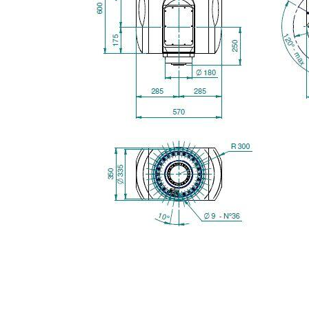
Nachricht
3 und Datenschutz-Grundverordnung 2016/679 sowie der geltenden Richtlinie
nschutzerklärung zu
.
Zwecken gemäß der
Datenschutzerklärung zu
.
rden, einschl. Unternehmen des Konzerns und/oder an Dritte außerhalb des Konzerns, 