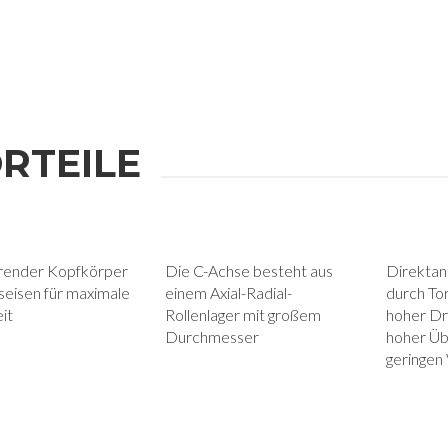
RTEILE
erender Kopfkörper
Die C-Achse besteht aus
Direktan
seisen für maximale
einem Axial-Radial-
durch To
eit
Rollenlager mit großem
hoher D
Durchmesser
hoher Üb
geringen