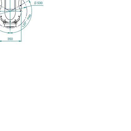
bspw. an Unternehmen der Branche für deren Marketingaktivitäten.