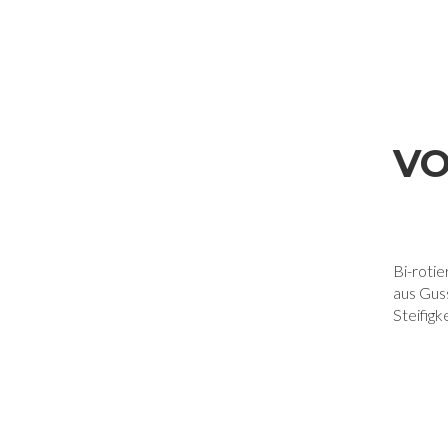
VO
Bi-roti
aus Gus
Steifigk