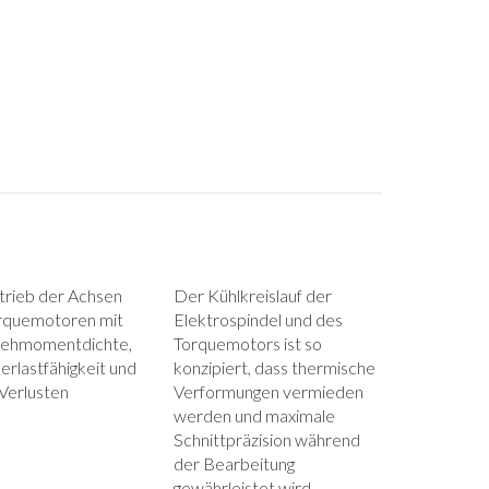
trieb der Achsen
Der Kühlkreislauf der
rquemotoren mit
Elektrospindel und des
rehmomentdichte,
Torquemotors ist so
erlastfähigkeit und
konzipiert, dass thermische
 Verlusten
Verformungen vermieden
werden und maximale
Schnittpräzision während
der Bearbeitung
gewährleistet wird