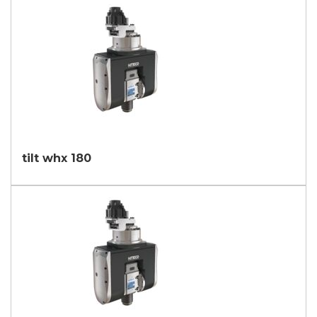
tilt whx 180