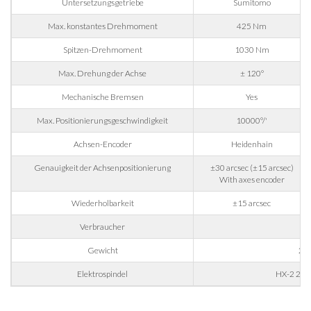
Untersetzungsgetriebe
Sumitomo
Max. konstantes Drehmoment
425 Nm
Nation
Spitzen-Drehmoment
1030 Nm
Max. Drehung der Achse
± 120°
Region
Mechanische Bremsen
Yes
Max. Positionierungsgeschwindigkeit
10000°/'
Postleitzahl
Achsen-Encoder
Heidenhain
Genauigkeit der Achsenpositionierung
±30 arcsec (±15 arcsec)
With axes encoder
Interesse an
Wiederholbarkeit
±15 arcsec
Verbraucher
No
Bereich
Gewicht
210
Housing
Elektrospindel
HX-2 20/
Engraving