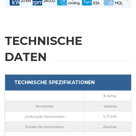
Vorname
TECHNISCHE
Nachname
DATEN
E-mail
TECHNISCHE SPEZIFIKATIONEN
Firma
B-Achse
Telefonnummer
Servomotor
Yaskawa
Leistung des Servomotors
0.75 kW
Encoder des Servomotors
Absolute
Stadt