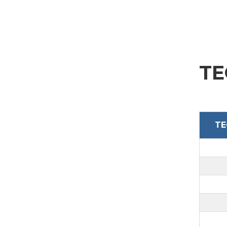
ABSENDEN
TE
TE