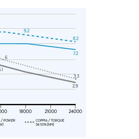
bspw. an Unternehmen der Branche für deren Marketingaktivitäten.