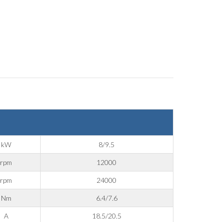
kW
8/9.5
rpm
12000
rpm
24000
Nm
6.4/7.6
A
18.5/20.5