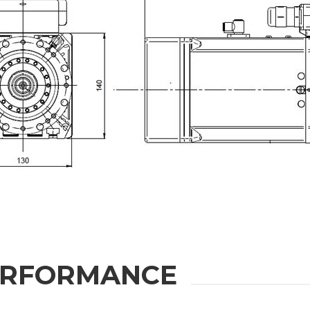
IONEN
u erhalten
Nachname
Telefonnummer
Region
ERFORMANCE