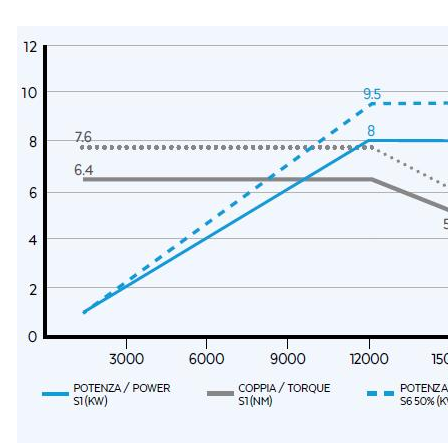
Nachricht
3 und Datenschutz-Grundverordnung 2016/679 sowie der geltenden Richtlinie
nschutzerklärung zu
.
Zwecken gemäß der
Datenschutzerklärung zu
.
rden, einschl. Unternehmen des Konzerns und/oder an Dritte außerhalb des Konzerns, 