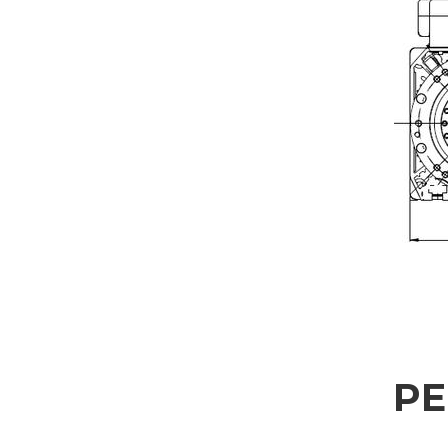
WEITERE INFORMAT
Bitte füllen Sie das Formular aus, um weitere Informationen z
Vorname
Firma
Nation
P
Interesse an