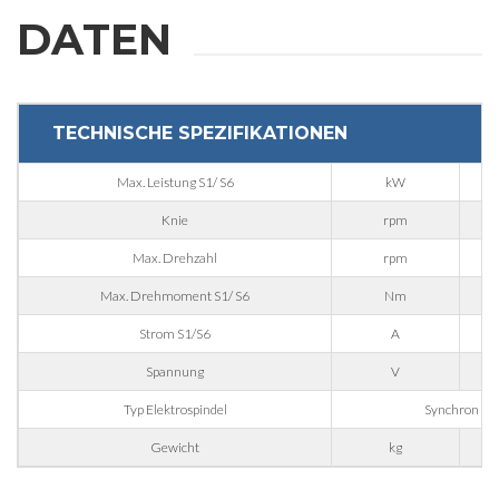
DATEN
TECHNISCHE SPEZIFIKATIONEN
WEITERE
Max. Leistung S1/ S6
kW
INFORMATIONEN
Knie
rpm
Max. Drehzahl
rpm
Bitte füllen Sie das Formular aus, um weitere Informationen zu
Max. Drehmoment S1/ S6
Nm
erhalten
Strom S1/S6
A
Spannung
V
Vorname
Typ Elektrospindel
Synchron 4-p
Gewicht
kg
Nachname