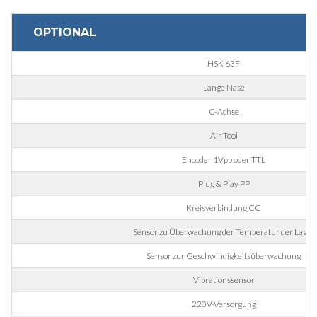
Postleitzahl
OPTIONAL
HSK 63F
Interesse an
Lange Nase
C-Achse
Bereich
Air Tool
Encoder 1Vpp oder TTL
Housing
Plug & Play PP
Engraving
Kreisverbindung CC
Aluminum processing
Nachricht
Sensor zu Überwachung der Temperatur der Lager
Metall Verarbeitung
Sensor zur Geschwindigkeitsüberwachung
Eisenbahn & Marine
Vibrationssensor
Luft- und Raumfahrt & Automobil
220V-Versorgung
Automotive
Die Verarbeitung personenbezogener Daten gemäß