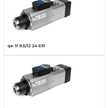
qe-1f 8.5/12 24 63f