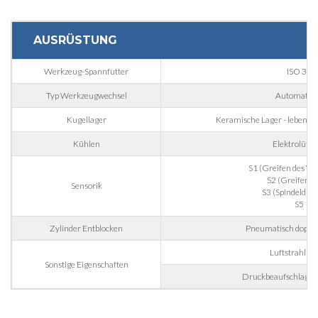
E-mail
AUSRÜSTUNG
Werkzeug-Spannfutter
ISO 30
Firma
Typ Werkzeugwechsel
Automatisc
Kugellager
Keramische Lager - lebensla
Telefonnummer
Kühlen
Elektrolüftu
S1 (Greifen des W
S2 (Greifer of
Sensorik
Stadt
S3 (Spindeldre
S5
Zylinder Entblocken
Pneumatisch doppel
Nation
Luftstrahl Ke
Sonstige Eigenschaften
Druckbeaufschlagtes
Region