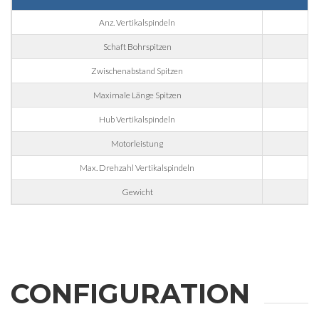
Telefonnummer
Anz. Vertikalspindeln
Schaft Bohrspitzen
Stadt
Zwischenabstand Spitzen
Maximale Länge Spitzen
Nation
Hub Vertikalspindeln
6
Motorleistung
Max. Drehzahl Vertikalspindeln
Region
Gewicht
Postleitzahl
Interesse an
CONFIGURATION