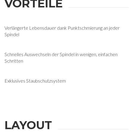
VORTEILE
INFORMATIONEN
Bitte füllen Sie das Formular aus, um weitere Informationen zu
Verlängerte Lebensdauer dank Punktschmierung an jeder
erhalten
Spindel
Vorname
Schnelles Auswechseln der Spindel in wenigen, einfachen
Schritten
Nachname
Exklusives Staubschutzsystem
E-mail
Firma
LAYOUT