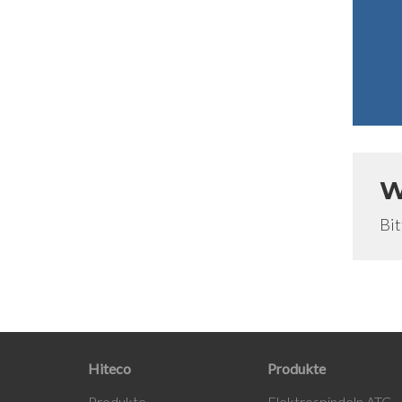
W
Bit
Hiteco
Produkte
Produ
kte
Elektrospindeln ATC