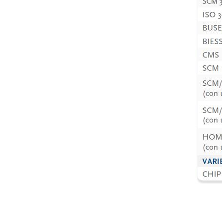
Zustimmung Drittparteien
Möbel
Ich stimme zu, dass meine personenbezogenen Daten an Dritte weitergegeben we
Ich stimme zu
* Ohne diese Zustimmung kann die Anfrage nicht bearbeitet werden.
ABSENDEN