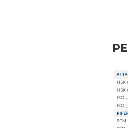
Nation
Interesse an
P
Bereich
Housing
Engraving
Aluminum processing
Die Verarbeitung personenbezogener Daten gemäß Rechtsverordnung Nr. 196/0
Metall Verarbeitung
Zustimmung DSGVO
Eisenbahn & Marine
Ich stimme der Verarbeitung meiner personenbezogenen Daten gemäß der
Date
Ich stimme zu
Luft- und Raumfahrt & Automobil
Zustimmung Marketing
Automotive
Ich stimme der Verarbeitung meiner personenbezogenen Daten zu Marketing-
Ich stimme zu
Marine