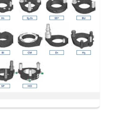
bspw. an Unternehmen der Branche für deren Marketingaktivitäten.