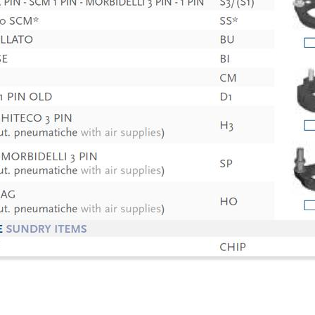
rden, einschl. Unternehmen des Konzerns und/oder an Dritte außerhalb des Konzerns, 