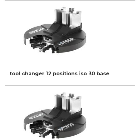
铝材加工
信息
金属加工
火车
航空 & 汽车
汽车
根据第196/03号法令、第679/2016号通用数据保护条例
（GDPR）及适用法律处理个人数据。
船舶
GDPR* 授权
我在此同意按照隐私政策处理我的个人数据。
.
家具
我同意
tool changer 12 positions iso 30 base
营销授权
我在此同意按照隐私政策处理我的个人数据用于营销目
的。
.
我同意
第三方授权
我特此授权将我的个人数据传递给第三方，包括集团内的公
司和/或集团外的外部第三方，例如行业运营商，用于其营
销目的