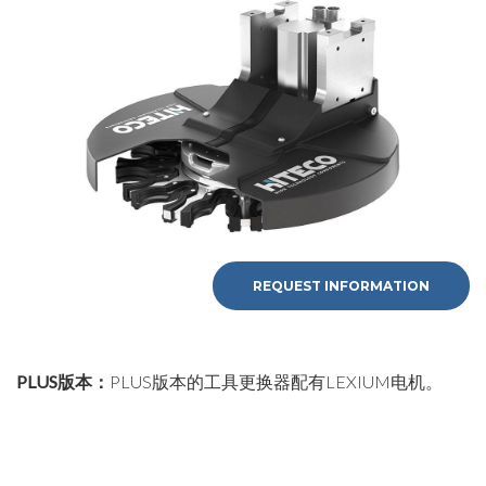
REQUEST INFORMATION
REQUEST
PLUS版本：
PLUS版本的工具更换器配有LEXIUM电机。
INFORMATION
Fill out the online form to be contacted by a salesperson