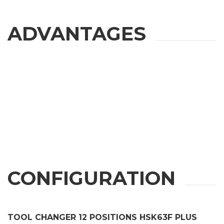
名
ADVANTAGES
姓
邮箱
公司
CONFIGURATION
手机
城市
TOOL CHANGER 12 POSITIONS HSK63F PLUS