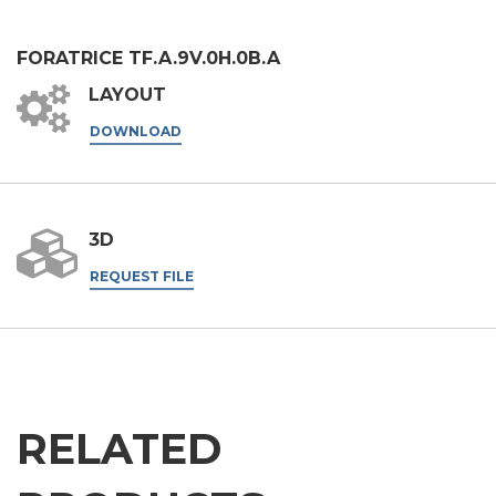
铝材加工
信息
FORATRICE TF.A.9V.0H.0B.A
金属加工
LAYOUT
火车
DOWNLOAD
航空 & 汽车
汽车
根据第196/03号法令、第679/2016号通用数据保护条例
（GDPR）及适用法律处理个人数据。
船舶
3D
GDPR* 授权
我在此同意按照隐私政策处理我的个人数据。
.
家具
REQUEST FILE
我同意
营销授权
我在此同意按照隐私政策处理我的个人数据用于营销目
的。
.
我同意
第三方授权
RELATED
我特此授权将我的个人数据传递给第三方，包括集团内的公
司和/或集团外的外部第三方，例如行业运营商，用于其营