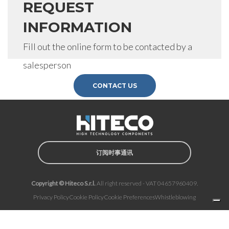
REQUEST
INFORMATION
Fill out the online form to be contacted by a
salesperson
CONTACT US
订阅时事通讯
Copyright © Hiteco S.r.l.
All right reserved - VAT 04657960409.
Privacy Policy
Cookie Policy
Cookie Preferences
Whistleblowing
Notice at collection