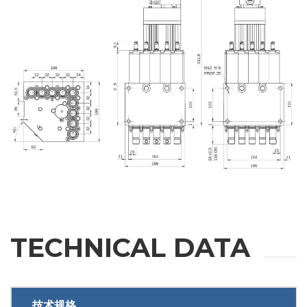
Fill out the online form to be contacted by a salesperson
名
姓
邮箱
公司
TECHNICAL DATA
手机
城市
技术规格