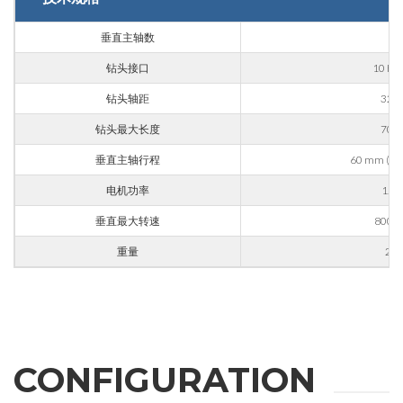
垂直主轴数
9
国家
钻头接口
10 H
钻头轴距
32 
省份
钻头最大长度
70 
垂直主轴行程
60 mm (opt
电机功率
1.5 
邮编
垂直最大转速
8000 
重量
25 
利益
应用领域
外壳加工
CONFIGURATION
雕刻