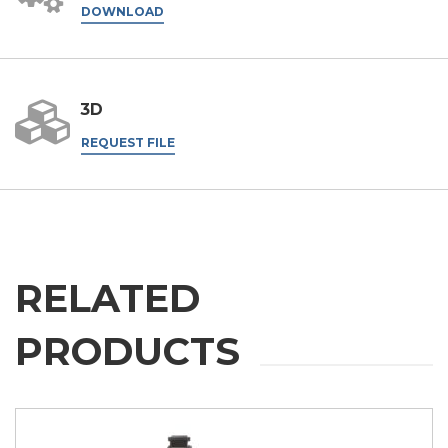
DOWNLOAD
外壳加工
雕刻
铝材加工
3D
信息
金属加工
REQUEST FILE
火车
航空 & 汽车
汽车
根据第196/03号法令、第679/2016号通用数据保护条例
（GDPR）及适用法律处理个人数据。
船舶
RELATED
GDPR* 授权
我在此同意按照隐私政策处理我的个人数据。
.
家具
我同意
PRODUCTS
营销授权
我在此同意按照隐私政策处理我的个人数据用于营销目
的。
.
我同意