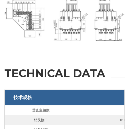
INFORMATION
Fill out the online form to be contacted by a salesperson
名
姓
TECHNICAL DATA
邮箱
技术规格
公司
垂直主轴数
1
钻头接口
10 H