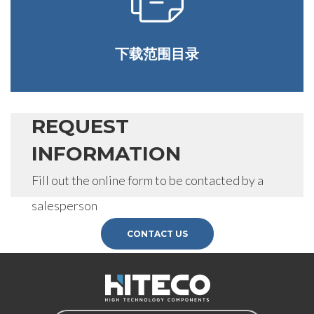
下载范围目录
REQUEST
INFORMATION
Fill out the online form to be contacted by a
salesperson
CONTACT US