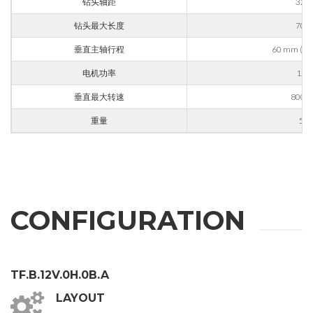
手机
钻头轴距
32 
钻头最大长度
70 
垂直主轴行程
60 mm (opt
城市
电机功率
1.7 
垂直最大转速
8000 
国家
重量
55 
省份
邮编
CONFIGURATION
利益
TF.B.12V.0H.0B.A
LAYOUT
应用领域